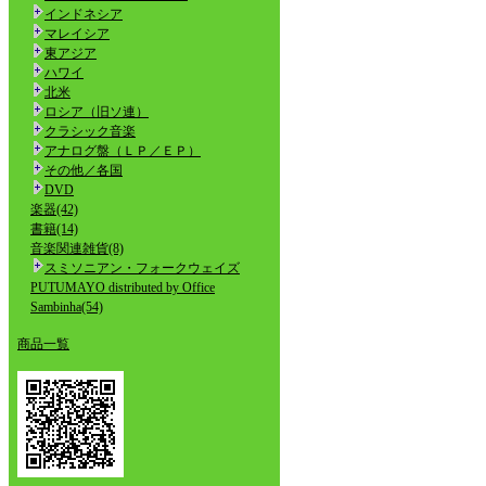
インドネシア
マレイシア
東アジア
ハワイ
北米
ロシア（旧ソ連）
クラシック音楽
アナログ盤（ＬＰ／ＥＰ）
その他／各国
DVD
楽器(42)
書籍(14)
音楽関連雑貨(8)
スミソニアン・フォークウェイズ
PUTUMAYO distributed by Office
Sambinha(54)
商品一覧