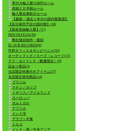
帯付き輸入盤1100円セール
高額ＣＤ半額セール
輸入盤在庫処分セール
【最新 ~ 過去１年分の国内盤新譜】
【近日発売予定の国内盤】(28)
【新規登録輸入盤】(17)
DISCOLOGIA(29)
弊社独自制作・復刻
EL SUR RECORDS(8)
竹村オフィス＆サンビーニャ(16)
オーディブック／スープ・レコード(15)
ラフ・ガイドＬＰ（数量限定）(9)
訳あり商品(3)
当店限定特典付きアイテム(27)
当店限定発売商品(14)
ブラジル
ラテン／カリブ
イギリス／アイルランド
ヨーロッパ
ポルトガル
アフリカ
インド洋
アラブ～中東
トルコ
インド～西／中央アジア