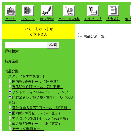
ホーム
ログイン
新規登録
カートの内容
お支払方法
法定表記
個
いらっしゃいませ
ゲストさん
商品分類一覧
詳細検索
特売企画
商品分類
スタッフおすすめ盤(7)
国内盤550円セール（8/4更新）
近作50％OFFセール（7/31更新）
サントロフィ2026年ツアーＴシャツ
開封済みレア輸入盤770円セール（6/30
更新）
帯付き輸入盤770円セール（6/9更新）
国内盤770円セール（5/29更新）
アナログ40%OFFセール（5/22更新）
輸入盤770円セール（5/12更新）
アナログ半額セール