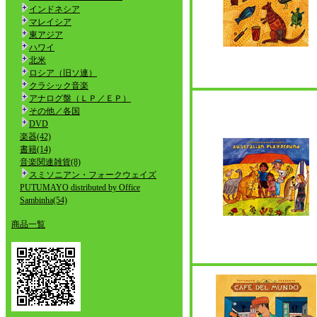
インドネシア
マレイシア
東アジア
ハワイ
北米
ロシア（旧ソ連）
クラシック音楽
アナログ盤（ＬＰ／ＥＰ）
その他／各国
DVD
楽器(42)
書籍(14)
音楽関連雑貨(8)
スミソニアン・フォークウェイズ
PUTUMAYO distributed by Office
Sambinha(54)
商品一覧