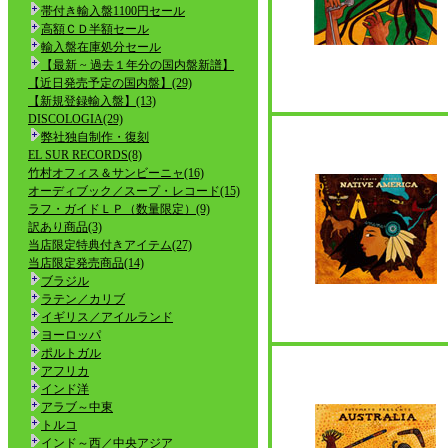
帯付き輸入盤1100円セール
高額ＣＤ半額セール
輸入盤在庫処分セール
【最新 ~ 過去１年分の国内盤新譜】
【近日発売予定の国内盤】(29)
【新規登録輸入盤】(13)
DISCOLOGIA(29)
弊社独自制作・復刻
EL SUR RECORDS(8)
竹村オフィス＆サンビーニャ(16)
オーディブック／スープ・レコード(15)
ラフ・ガイドＬＰ（数量限定）(9)
訳あり商品(3)
当店限定特典付きアイテム(27)
当店限定発売商品(14)
ブラジル
ラテン／カリブ
イギリス／アイルランド
ヨーロッパ
ポルトガル
アフリカ
インド洋
アラブ～中東
トルコ
インド～西／中央アジア