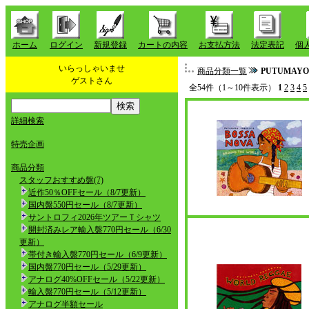
ホーム
ログイン
新規登録
カートの内容
お支払方法
法定表記
個
いらっしゃいませ
商品分類一覧
PUTUMAYO di
ゲストさん
全54件（1～10件表示）
1
2
3
4
5
詳細検索
特売企画
商品分類
スタッフおすすめ盤(7)
近作50％OFFセール（8/7更新）
国内盤550円セール（8/7更新）
サントロフィ2026年ツアーＴシャツ
開封済みレア輸入盤770円セール（6/30
更新）
帯付き輸入盤770円セール（6/9更新）
国内盤770円セール（5/29更新）
アナログ40%OFFセール（5/22更新）
輸入盤770円セール（5/12更新）
アナログ半額セール