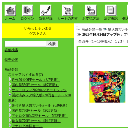
ホーム
ログイン
新規登録
カートの内容
お支払方法
法定表記
個
いらっしゃいませ
商品分類一覧
輸入盤770円
ゲストさん
2025年10月24日アップ分：
全39件（1～10件表示）
1
2
3
4
詳細検索
特売企画
商品分類
スタッフおすすめ盤(7)
近作50％OFFセール（8/7更新）
国内盤550円セール（8/7更新）
サントロフィ2026年ツアーＴシャツ
開封済みレア輸入盤770円セール（6/30
更新）
帯付き輸入盤770円セール（6/9更新）
国内盤770円セール（5/29更新）
アナログ40%OFFセール（5/22更新）
輸入盤770円セール（5/12更新）
アナログ半額セール