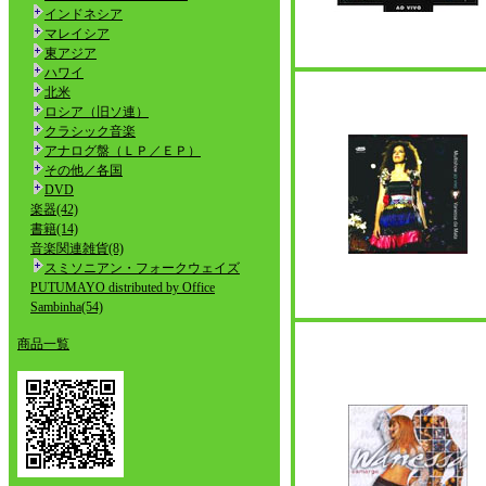
インドネシア
マレイシア
東アジア
ハワイ
北米
ロシア（旧ソ連）
クラシック音楽
アナログ盤（ＬＰ／ＥＰ）
その他／各国
DVD
楽器(42)
書籍(14)
音楽関連雑貨(8)
スミソニアン・フォークウェイズ
PUTUMAYO distributed by Office
Sambinha(54)
商品一覧