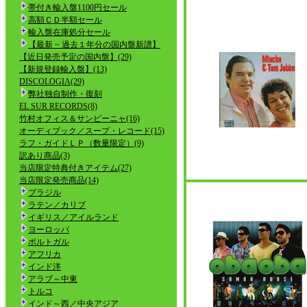
帯付き輸入盤1100円セール
高額ＣＤ半額セール
輸入盤在庫処分セール
【最新 ~ 過去１年分の国内盤新譜】
【近日発売予定の国内盤】(29)
【新規登録輸入盤】(13)
DISCOLOGIA(29)
弊社独自制作・復刻
EL SUR RECORDS(8)
竹村オフィス＆サンビーニャ(16)
オーディブック／スープ・レコード(15)
ラフ・ガイドＬＰ（数量限定）(9)
訳あり商品(3)
当店限定特典付きアイテム(27)
当店限定発売商品(14)
ブラジル
ラテン／カリブ
イギリス／アイルランド
ヨーロッパ
ポルトガル
アフリカ
インド洋
アラブ～中東
トルコ
インド～西／中央アジア