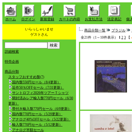
ホーム
ログイン
新規登録
カートの内容
お支払方法
法定表記
個
いらっしゃいませ
商品分類一覧
ブラジル
ゲストさん
全21件（1～10件表示）
1
2
3
【
詳細検索
特売企画
商品分類
スタッフおすすめ盤(7)
国内盤550円セール（8/4更新）
近作50％OFFセール（7/31更新）
サントロフィ2026年ツアーＴシャツ
開封済みレア輸入盤770円セール（6/30
更新）
帯付き輸入盤770円セール（6/9更新）
国内盤770円セール（5/29更新）
アナログ40%OFFセール（5/22更新）
輸入盤770円セール（5/12更新）
アナログ半額セール