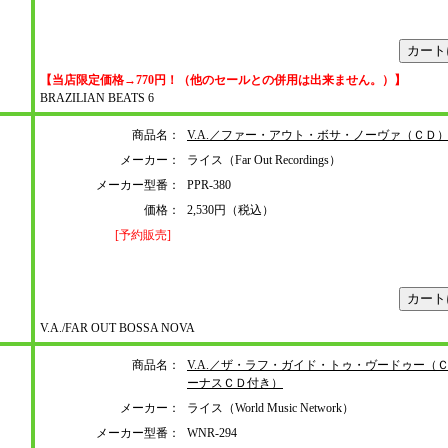
【当店限定価格→770円！（他のセールとの併用は出来ません。）】
BRAZILIAN BEATS 6
商品名：
V.A.／ファー・アウト・ボサ・ノーヴァ（ＣＤ
メーカー：
ライス（Far Out Recordings）
メーカー型番：
PPR-380
価格：
2,530円（税込）
[予約販売]
V.A./FAR OUT BOSSA NOVA
商品名：
V.A.／ザ・ラフ・ガイド・トゥ・ヴードゥー（
ーナスＣＤ付き）
メーカー：
ライス（World Music Network）
メーカー型番：
WNR-294