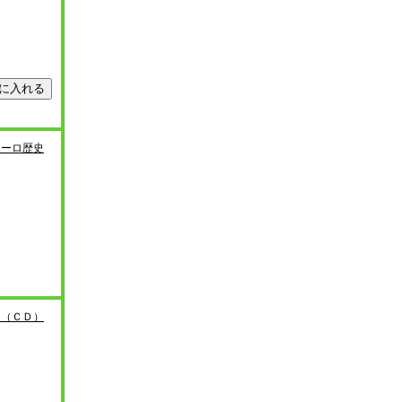
ョーロ歴史
～（ＣＤ）