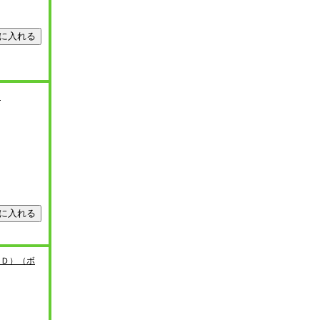
）
ＣＤ）（ボ