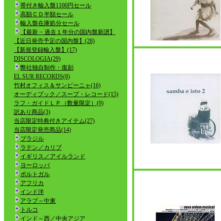
帯付き輸入盤1100円セール
高額ＣＤ半額セール
輸入盤在庫処分セール
【最新 ~ 過去１年分の国内盤新譜】
【近日発売予定の国内盤】(28)
【新規登録輸入盤】(17)
DISCOLOGIA(29)
弊社独自制作・復刻
EL SUR RECORDS(8)
竹村オフィス＆サンビーニャ(16)
オーディブック／スープ・レコード(15)
ラフ・ガイドＬＰ（数量限定）(9)
訳あり商品(3)
当店限定特典付きアイテム(27)
当店限定発売商品(14)
ブラジル
ラテン／カリブ
イギリス／アイルランド
ヨーロッパ
ポルトガル
アフリカ
インド洋
アラブ～中東
トルコ
インド～西／中央アジア