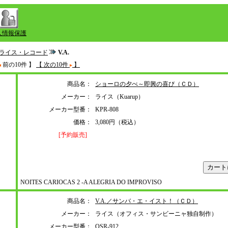
人情報保護
ライス・レコード
V.A.
前の10件 】
【 次の10件
】
商品名：
ショーロの夕べ～即興の喜び（ＣＤ）
メーカー：
ライス（Kuarup）
メーカー型番：
KPR-808
価格：
3,080円（税込）
[予約販売]
NOITES CARIOCAS 2 -A ALEGRIA DO IMPROVISO
商品名：
V.A.／サンバ・エ・イスト！（ＣＤ）
メーカー：
ライス（オフィス・サンビーニャ独自制作）
メーカー型番：
OSR-912