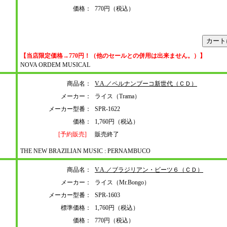
価格：
770円（税込）
【当店限定価格→770円！（他のセールとの併用は出来ません。）】
NOVA ORDEM MUSICAL
商品名：
V.A.／ペルナンブーコ新世代（ＣＤ）
メーカー：
ライス（Trama）
メーカー型番：
SPR-1622
価格：
1,760円（税込）
[予約販売]
販売終了
THE NEW BRAZILIAN MUSIC : PERNAMBUCO
商品名：
V.A.／ブラジリアン・ビーツ６（ＣＤ）
メーカー：
ライス（Mr.Bongo）
メーカー型番：
SPR-1603
標準価格：
1,760円（税込）
価格：
770円（税込）