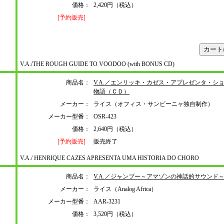
価格：
2,420円（税込）
[予約販売]
V.A./THE ROUGH GUIDE TO VOODOO (with BONUS CD)
商品名：
V.A.／エンリッキ・カゼス・アプレゼンタ・シ
物語（ＣＤ）
メーカー：
ライス（オフィス・サンビーニャ独自制作）
メーカー型番：
OSR-423
価格：
2,640円（税込）
[予約販売]
販売終了
V.A./ HENRIQUE CAZES APRESENTA UMA HISTORIA DO CHORO
商品名：
V.A.／ジャンブー～アマゾンの神話的サウンド
メーカー：
ライス（Analog Africa）
メーカー型番：
AAR-3231
価格：
3,520円（税込）