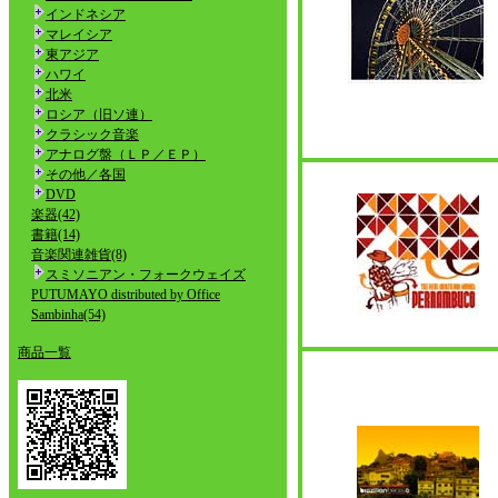
インドネシア
マレイシア
東アジア
ハワイ
北米
ロシア（旧ソ連）
クラシック音楽
アナログ盤（ＬＰ／ＥＰ）
その他／各国
DVD
楽器(42)
書籍(14)
音楽関連雑貨(8)
スミソニアン・フォークウェイズ
PUTUMAYO distributed by Office
Sambinha(54)
商品一覧