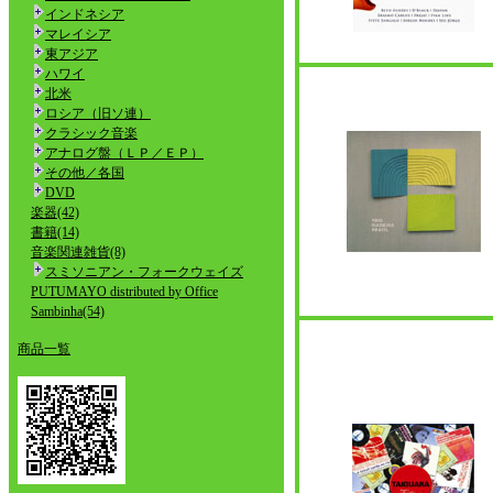
インドネシア
マレイシア
東アジア
ハワイ
北米
ロシア（旧ソ連）
クラシック音楽
アナログ盤（ＬＰ／ＥＰ）
その他／各国
DVD
楽器(42)
書籍(14)
音楽関連雑貨(8)
スミソニアン・フォークウェイズ
PUTUMAYO distributed by Office
Sambinha(54)
商品一覧