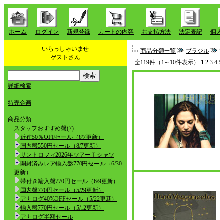
ホーム
ログイン
新規登録
カートの内容
お支払方法
法定表記
個
いらっしゃいませ
商品分類一覧
ブラジル
ゲストさん
全119件（1～10件表示）
1
2
3
4
詳細検索
特売企画
商品分類
スタッフおすすめ盤(7)
近作50％OFFセール（8/7更新）
国内盤550円セール（8/7更新）
サントロフィ2026年ツアーＴシャツ
開封済みレア輸入盤770円セール（6/30
更新）
帯付き輸入盤770円セール（6/9更新）
国内盤770円セール（5/29更新）
アナログ40%OFFセール（5/22更新）
輸入盤770円セール（5/12更新）
アナログ半額セール