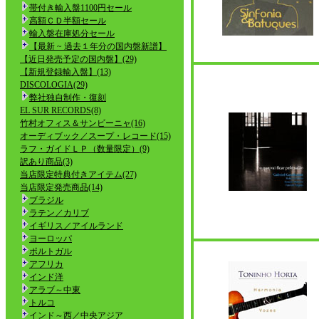
帯付き輸入盤1100円セール
高額ＣＤ半額セール
輸入盤在庫処分セール
【最新 ~ 過去１年分の国内盤新譜】
【近日発売予定の国内盤】(29)
【新規登録輸入盤】(13)
DISCOLOGIA(29)
弊社独自制作・復刻
EL SUR RECORDS(8)
竹村オフィス＆サンビーニャ(16)
オーディブック／スープ・レコード(15)
ラフ・ガイドＬＰ（数量限定）(9)
訳あり商品(3)
当店限定特典付きアイテム(27)
当店限定発売商品(14)
ブラジル
ラテン／カリブ
イギリス／アイルランド
ヨーロッパ
ポルトガル
アフリカ
インド洋
アラブ～中東
トルコ
インド～西／中央アジア