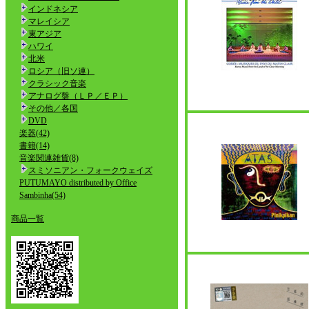
インドネシア
マレイシア
東アジア
ハワイ
北米
ロシア（旧ソ連）
クラシック音楽
アナログ盤（ＬＰ／ＥＰ）
その他／各国
DVD
楽器(42)
書籍(14)
音楽関連雑貨(8)
スミソニアン・フォークウェイズ
PUTUMAYO distributed by Office
Sambinha(54)
商品一覧