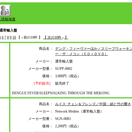
人情報保護
通常輸入盤
5
6
7
8
9
10
【
前の10件 】
【 次の10件
】
商品名：
デング・フィーヴァーほか／スリープウォーキ
ー・ザ・メコン（ＣＤ＋ＤＶＤ）
メーカー：
通常輸入盤
メーカー型番：
SUPP-0002
価格：
3,080円（税込）
[予約販売]
販売終了
DENGUE FEVER/SLEEPWALKING THROUGH THE MEKONG
商品名：
ルイス･チェン＆フレンズ／中国：絹と竹の響き
メーカー：
Network Medien（通常輸入盤）
メーカー型番：
SGN-0083
価格：
2,200円（税込）