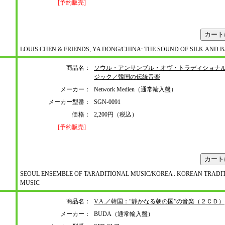
[予約販売]
LOUIS CHEN & FRIENDS, YA DONG/CHINA: THE SOUND OF SILK AND
商品名：
ソウル・アンサンブル・オヴ・トラディショナ
ジック／韓国の伝統音楽
メーカー：
Network Medien（通常輸入盤）
メーカー型番：
SGN-0091
価格：
2,200円（税込）
[予約販売]
SEOUL ENSEMBLE OF TARADITIONAL MUSIC/KOREA : KOREAN TRADI
MUSIC
商品名：
V.A.／韓国：“静かなる朝の国”の音楽（２ＣＤ）
メーカー：
BUDA（通常輸入盤）