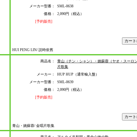
メーカー型番：
SML-0638
価格：
2,090円（税込）
[予約販売]
HUI PENG LIN/ 説時依舊
商品名：
青山（チン・シャン）・姚蘇蓉（ヤオ・スーロ
片歌集
メーカー：
HUP HUP（通常輸入盤）
メーカー型番：
SML-0639
価格：
2,090円（税込）
[予約販売]
青山・姚蘇蓉/ 金唱片歌集