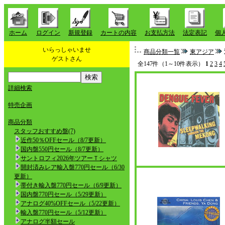
ホーム
ログイン
新規登録
カートの内容
お支払方法
法定表記
個
いらっしゃいませ
商品分類一覧
東アジア
ゲストさん
全147件（1～10件表示）
1
2
3
4
詳細検索
特売企画
商品分類
スタッフおすすめ盤(7)
近作50％OFFセール（8/7更新）
国内盤550円セール（8/7更新）
サントロフィ2026年ツアーＴシャツ
開封済みレア輸入盤770円セール（6/30
更新）
帯付き輸入盤770円セール（6/9更新）
国内盤770円セール（5/29更新）
アナログ40%OFFセール（5/22更新）
輸入盤770円セール（5/12更新）
アナログ半額セール