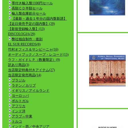
帯付き輸入盤1100円セール
高額ＣＤ半額セール
輸入盤在庫処分セール
【最新 ~ 過去１年分の国内盤新譜】
【近日発売予定の国内盤】(29)
【新規登録輸入盤】(13)
DISCOLOGIA(29)
弊社独自制作・復刻
EL SUR RECORDS(8)
竹村オフィス＆サンビーニャ(16)
オーディブック／スープ・レコード(15)
ラフ・ガイドＬＰ（数量限定）(9)
訳あり商品(3)
当店限定特典付きアイテム(27)
当店限定発売商品(14)
ブラジル
ラテン／カリブ
イギリス／アイルランド
ヨーロッパ
ポルトガル
アフリカ
インド洋
アラブ～中東
トルコ
インド～西／中央アジア