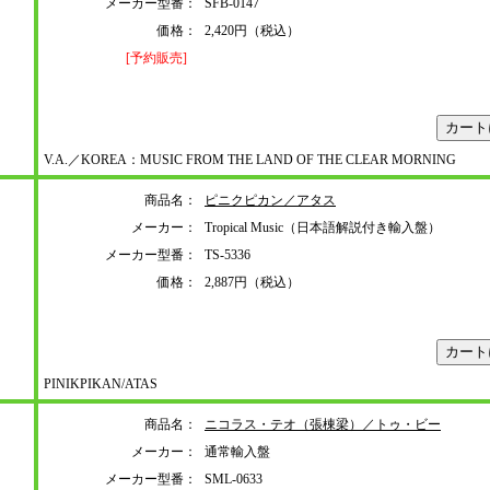
メーカー型番：
SFB-0147
価格：
2,420円（税込）
[予約販売]
V.A.／KOREA：MUSIC FROM THE LAND OF THE CLEAR MORNING
商品名：
ピニクピカン／アタス
メーカー：
Tropical Music（日本語解説付き輸入盤）
メーカー型番：
TS-5336
価格：
2,887円（税込）
PINIKPIKAN/ATAS
商品名：
ニコラス・テオ（張棟梁）／トゥ・ビー
メーカー：
通常輸入盤
メーカー型番：
SML-0633