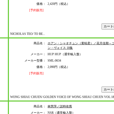
価格：
2,420円（税込）
[予約販売]
NICHOLAS TEO/ TO BE...
商品名：
ホアン・シャオチュン（黄暁君）／花月佳期～
ン・ヴォイス 18集
メーカー：
HUP HUP（通常輸入盤）
メーカー型番：
SML-0634
価格：
2,090円（税込）
[予約販売]
WONG SHIAU CHUEN/ GOLDEN VOICE OF WONG SHIAU CHUEN VOL.1
商品名：
林慧萍／説時依舊
メーカー：
NSR（通常輸入盤）