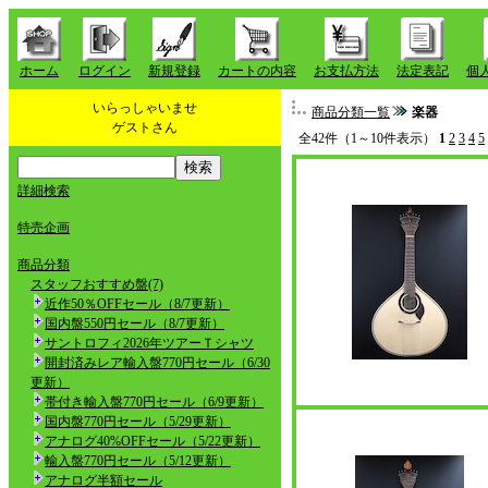
ホーム
ログイン
新規登録
カートの内容
お支払方法
法定表記
個
いらっしゃいませ
商品分類一覧
楽器
ゲストさん
全42件（1～10件表示）
1
2
3
4
5
詳細検索
特売企画
商品分類
スタッフおすすめ盤(7)
近作50％OFFセール（8/7更新）
国内盤550円セール（8/7更新）
サントロフィ2026年ツアーＴシャツ
開封済みレア輸入盤770円セール（6/30
更新）
帯付き輸入盤770円セール（6/9更新）
国内盤770円セール（5/29更新）
アナログ40%OFFセール（5/22更新）
輸入盤770円セール（5/12更新）
アナログ半額セール