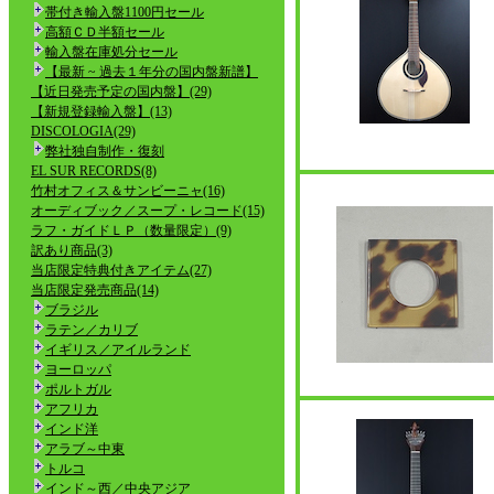
帯付き輸入盤1100円セール
高額ＣＤ半額セール
輸入盤在庫処分セール
【最新 ~ 過去１年分の国内盤新譜】
【近日発売予定の国内盤】(29)
【新規登録輸入盤】(13)
DISCOLOGIA(29)
弊社独自制作・復刻
EL SUR RECORDS(8)
竹村オフィス＆サンビーニャ(16)
オーディブック／スープ・レコード(15)
ラフ・ガイドＬＰ（数量限定）(9)
訳あり商品(3)
当店限定特典付きアイテム(27)
当店限定発売商品(14)
ブラジル
ラテン／カリブ
イギリス／アイルランド
ヨーロッパ
ポルトガル
アフリカ
インド洋
アラブ～中東
トルコ
インド～西／中央アジア