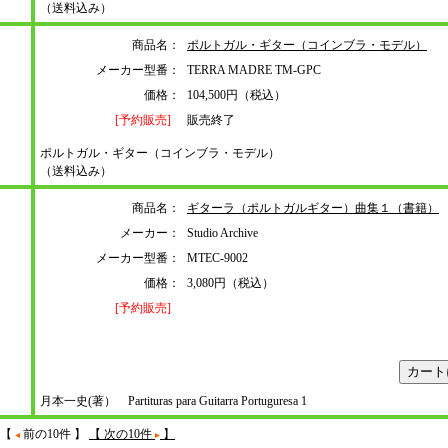
（送料込み）
商品名：
ポルトガル・ギター（コインブラ・モデル）
メーカー型番：
TERRA MADRE TM-GPC
価格：
104,500円（税込）
[予約販売]
販売終了
ポルトガル・ギター（コインブラ・モデル）
（送料込み）
商品名：
ギターラ（ポルトガルギター）曲集１（書籍）
メーカー：
Studio Archive
メーカー型番：
MTEC-9002
価格：
3,080円（税込）
[予約販売]
月本一史(著） Partituras para Guitarra Portuguresa 1
【
前の10件 】
【 次の10件
】