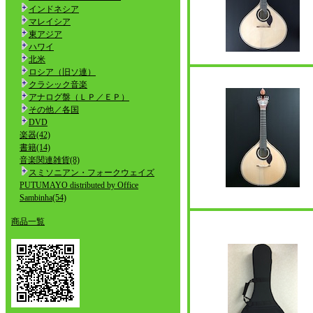
インドネシア
マレイシア
東アジア
ハワイ
北米
ロシア（旧ソ連）
クラシック音楽
アナログ盤（ＬＰ／ＥＰ）
その他／各国
DVD
楽器(42)
書籍(14)
音楽関連雑貨(8)
スミソニアン・フォークウェイズ
PUTUMAYO distributed by Office
Sambinha(54)
商品一覧