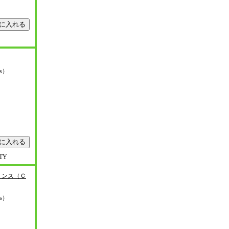
ys）
ITY
リンス（Ｃ
ys）