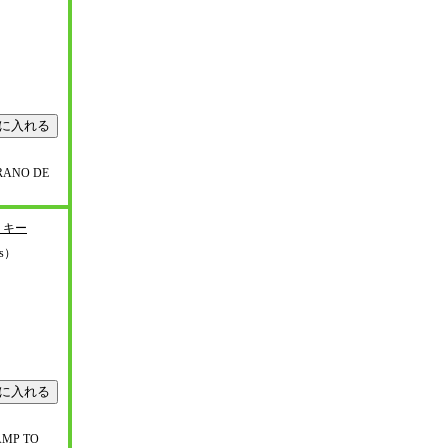
RRANO DE
リキー
ys）
AMP TO