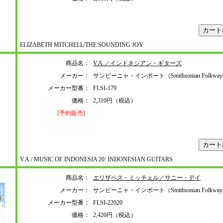
ELIZABETH MITCHELL/THE SOUNDING JOY
商品名：
V.A.／インドネシアン・ギターズ
メーカー：
サンビーニャ・インポート（Smithsonian Folkwa
メーカー型番：
FLSI-179
価格：
2,310円（税込）
[予約販売]
V.A./ MUSIC OF INDONESIA 20: INDONESIAN GUITARS
商品名：
エリザベス・ミッチェル／サニー・デイ
メーカー：
サンビーニャ・インポート（Smithsonian Folkwa
メーカー型番：
FLSI-22020
価格：
2,420円（税込）