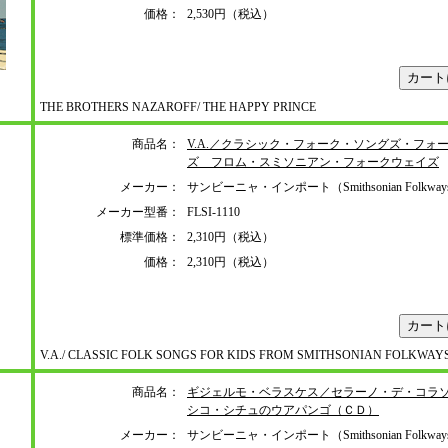
価格：
2,530円（税込）
THE BROTHERS NAZAROFF/ THE HAPPY PRINCE
商品名：
V.A.／クラシック・フォーク・ソングズ・フォ
ズ フロム・スミソニアン・フォークウェイズ
メーカー：
サンビーニャ・インポート（Smithsonian Folkwa
メーカー型番：
FLSI-1110
標準価格：
2,310円（税込）
価格：
2,310円（税込）
V.A./ CLASSIC FOLK SONGS FOR KIDS FROM SMITHSONIAN FOLKWAY
商品名：
ギジェルモ・ベラスケス／セラーノ・デ・コラ
シコ・シチュのウアパンゴ（ＣＤ）
メーカー：
サンビーニャ・インポート（Smithsonian Folkwa