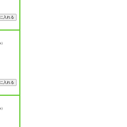
ys）
ys）