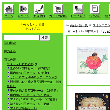
ホーム
ログイン
新規登録
カートの内容
お支払方法
法定表記
個
いらっしゃいませ
商品分類一覧
スミソニア
ゲストさん
全104件（1～10件表示）
1
2
3
4
詳細検索
特売企画
商品分類
スタッフおすすめ盤(7)
近作50％OFFセール（8/7更新）
国内盤550円セール（8/7更新）
サントロフィ2026年ツアーＴシャツ
開封済みレア輸入盤770円セール（6/30
更新）
帯付き輸入盤770円セール（6/9更新）
国内盤770円セール（5/29更新）
アナログ40%OFFセール（5/22更新）
輸入盤770円セール（5/12更新）
アナログ半額セール