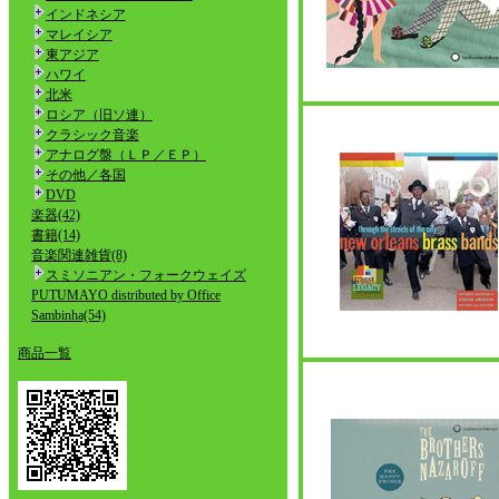
インドネシア
マレイシア
東アジア
ハワイ
北米
ロシア（旧ソ連）
クラシック音楽
アナログ盤（ＬＰ／ＥＰ）
その他／各国
DVD
楽器(42)
書籍(14)
音楽関連雑貨(8)
スミソニアン・フォークウェイズ
PUTUMAYO distributed by Office
Sambinha(54)
商品一覧