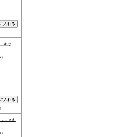
ー・キッ
ys）
S
ソン～メキ
ys）