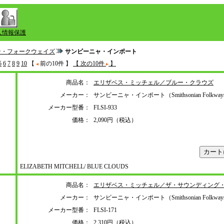
人情報保護
ン・フォークウェイズ
サンビーニャ・インポート
5
6
7
8
9
10
【
前の10件 】
【 次の10件
】
商品名：
エリザベス・ミッチェル／ブルー・クラウズ
メーカー：
サンビーニャ・インポート（Smithsonian Folkwa
メーカー型番：
FLSI-933
価格：
2,090円（税込）
ELIZABETH MITCHELL/ BLUE CLOUDS
商品名：
エリザベス・ミッチェル／ザ・サウンディング
メーカー：
サンビーニャ・インポート（Smithsonian Folkwa
メーカー型番：
FLSI-171
価格：
2,310円（税込）