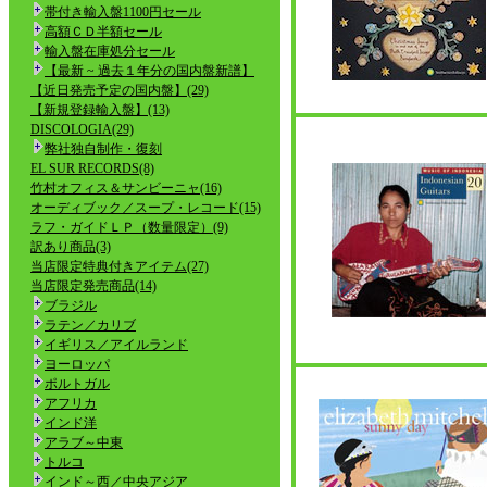
帯付き輸入盤1100円セール
高額ＣＤ半額セール
輸入盤在庫処分セール
【最新 ~ 過去１年分の国内盤新譜】
【近日発売予定の国内盤】(29)
【新規登録輸入盤】(13)
DISCOLOGIA(29)
弊社独自制作・復刻
EL SUR RECORDS(8)
竹村オフィス＆サンビーニャ(16)
オーディブック／スープ・レコード(15)
ラフ・ガイドＬＰ（数量限定）(9)
訳あり商品(3)
当店限定特典付きアイテム(27)
当店限定発売商品(14)
ブラジル
ラテン／カリブ
イギリス／アイルランド
ヨーロッパ
ポルトガル
アフリカ
インド洋
アラブ～中東
トルコ
インド～西／中央アジア