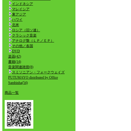
インドネシア
マレイシア
東アジア
ハワイ
北米
ロシア（旧ソ連）
クラシック音楽
アナログ盤（ＬＰ／ＥＰ）
その他／各国
DVD
楽器(42)
書籍(14)
音楽関連雑貨(8)
スミソニアン・フォークウェイズ
PUTUMAYO distributed by Office
Sambinha(54)
商品一覧