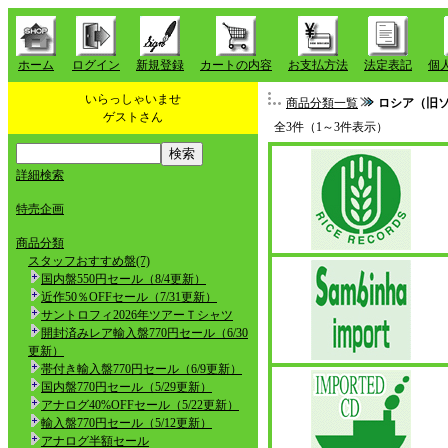
ホーム
ログイン
新規登録
カートの内容
お支払方法
法定表記
個
いらっしゃいませ
商品分類一覧
ロシア（旧
ゲストさん
全3件（1～3件表示）
詳細検索
特売企画
商品分類
スタッフおすすめ盤(7)
国内盤550円セール（8/4更新）
近作50％OFFセール（7/31更新）
サントロフィ2026年ツアーＴシャツ
開封済みレア輸入盤770円セール（6/30
更新）
帯付き輸入盤770円セール（6/9更新）
国内盤770円セール（5/29更新）
アナログ40%OFFセール（5/22更新）
輸入盤770円セール（5/12更新）
アナログ半額セール