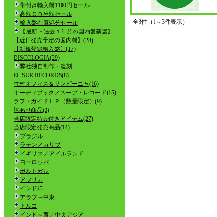
帯付き輸入盤1100円セール
高額ＣＤ半額セール
全3件（1～3件表示）
輸入盤在庫処分セール
【最新 ~ 過去１年分の国内盤新譜】
【近日発売予定の国内盤】(28)
【新規登録輸入盤】(17)
DISCOLOGIA(29)
弊社独自制作・復刻
EL SUR RECORDS(8)
竹村オフィス＆サンビーニャ(16)
オーディブック／スープ・レコード(15)
ラフ・ガイドＬＰ（数量限定）(9)
訳あり商品(3)
当店限定特典付きアイテム(27)
当店限定発売商品(14)
ブラジル
ラテン／カリブ
イギリス／アイルランド
ヨーロッパ
ポルトガル
アフリカ
インド洋
アラブ～中東
トルコ
インド～西／中央アジア