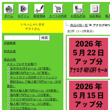
ホーム
ログイン
新規登録
カートの内容
お支払方法
法定表記
個
いらっしゃいませ
商品分類一覧
アナログ40%
ゲストさん
全2件（1～2件表示）
詳細検索
特売企画
商品分類
スタッフおすすめ盤(7)
近作50％OFFセール（8/7更新）
国内盤550円セール（8/7更新）
サントロフィ2026年ツアーＴシャツ
開封済みレア輸入盤770円セール（6/30
更新）
帯付き輸入盤770円セール（6/9更新）
国内盤770円セール（5/29更新）
アナログ40%OFFセール（5/22更新）
輸入盤770円セール（5/12更新）
アナログ半額セール