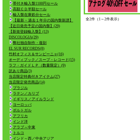
帯付き輸入盤1100円セール
高額ＣＤ半額セール
輸入盤在庫処分セール
全2件（1～2件表示）
【最新 ~ 過去１年分の国内盤新譜】
【近日発売予定の国内盤】(29)
【新規登録輸入盤】(13)
DISCOLOGIA(29)
弊社独自制作・復刻
EL SUR RECORDS(8)
竹村オフィス＆サンビーニャ(16)
オーディブック／スープ・レコード(15)
ラフ・ガイドＬＰ（数量限定）(9)
訳あり商品(3)
当店限定特典付きアイテム(27)
当店限定発売商品(14)
ブラジル
ラテン／カリブ
イギリス／アイルランド
ヨーロッパ
ポルトガル
アフリカ
インド洋
アラブ～中東
トルコ
インド～西／中央アジア