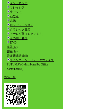
インドネシア
マレイシア
東アジア
ハワイ
北米
ロシア（旧ソ連）
クラシック音楽
アナログ盤（ＬＰ／ＥＰ）
その他／各国
DVD
楽器(42)
書籍(14)
音楽関連雑貨(8)
スミソニアン・フォークウェイズ
PUTUMAYO distributed by Office
Sambinha(54)
商品一覧