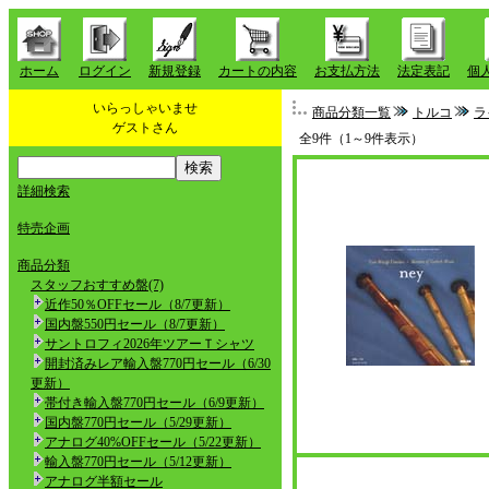
ホーム
ログイン
新規登録
カートの内容
お支払方法
法定表記
個
いらっしゃいませ
商品分類一覧
トルコ
ラ
ゲストさん
全9件（1～9件表示）
詳細検索
特売企画
商品分類
スタッフおすすめ盤(7)
近作50％OFFセール（8/7更新）
国内盤550円セール（8/7更新）
サントロフィ2026年ツアーＴシャツ
開封済みレア輸入盤770円セール（6/30
更新）
帯付き輸入盤770円セール（6/9更新）
国内盤770円セール（5/29更新）
アナログ40%OFFセール（5/22更新）
輸入盤770円セール（5/12更新）
アナログ半額セール