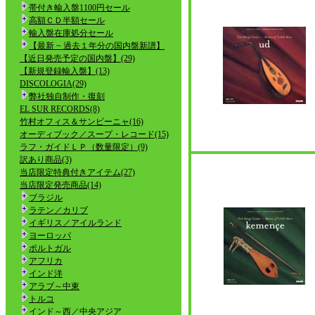
帯付き輸入盤1100円セール
高額ＣＤ半額セール
輸入盤在庫処分セール
【最新 ~ 過去１年分の国内盤新譜】
【近日発売予定の国内盤】(29)
【新規登録輸入盤】(13)
DISCOLOGIA(29)
弊社独自制作・復刻
EL SUR RECORDS(8)
竹村オフィス＆サンビーニャ(16)
オーディブック／スープ・レコード(15)
ラフ・ガイドＬＰ（数量限定）(9)
訳あり商品(3)
当店限定特典付きアイテム(27)
当店限定発売商品(14)
ブラジル
ラテン／カリブ
イギリス／アイルランド
ヨーロッパ
ポルトガル
アフリカ
インド洋
アラブ～中東
トルコ
インド～西／中央アジア