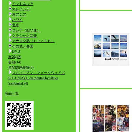
インドネシア
マレイシア
東アジア
ハワイ
北米
ロシア（旧ソ連）
クラシック音楽
アナログ盤（ＬＰ／ＥＰ）
その他／各国
DVD
楽器(42)
書籍(14)
音楽関連雑貨(8)
スミソニアン・フォークウェイズ
PUTUMAYO distributed by Office
Sambinha(54)
商品一覧