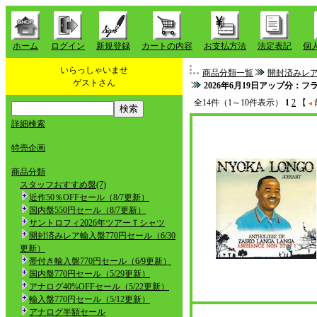
ホーム
ログイン
新規登録
カートの内容
お支払方法
法定表記
個
いらっしゃいませ
商品分類一覧
開封済みレア
ゲストさん
2026年6月19日アップ分：
全14件（1～10件表示）
1
2
【
詳細検索
特売企画
商品分類
スタッフおすすめ盤(7)
近作50％OFFセール（8/7更新）
国内盤550円セール（8/7更新）
サントロフィ2026年ツアーＴシャツ
開封済みレア輸入盤770円セール（6/30
更新）
帯付き輸入盤770円セール（6/9更新）
国内盤770円セール（5/29更新）
アナログ40%OFFセール（5/22更新）
輸入盤770円セール（5/12更新）
アナログ半額セール