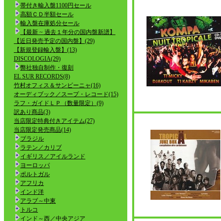
帯付き輸入盤1100円セール
高額ＣＤ半額セール
輸入盤在庫処分セール
【最新 ~ 過去１年分の国内盤新譜】
【近日発売予定の国内盤】(29)
【新規登録輸入盤】(13)
DISCOLOGIA(29)
弊社独自制作・復刻
EL SUR RECORDS(8)
竹村オフィス＆サンビーニャ(16)
オーディブック／スープ・レコード(15)
ラフ・ガイドＬＰ（数量限定）(9)
訳あり商品(3)
当店限定特典付きアイテム(27)
当店限定発売商品(14)
ブラジル
ラテン／カリブ
イギリス／アイルランド
ヨーロッパ
ポルトガル
アフリカ
インド洋
アラブ～中東
トルコ
インド～西／中央アジア