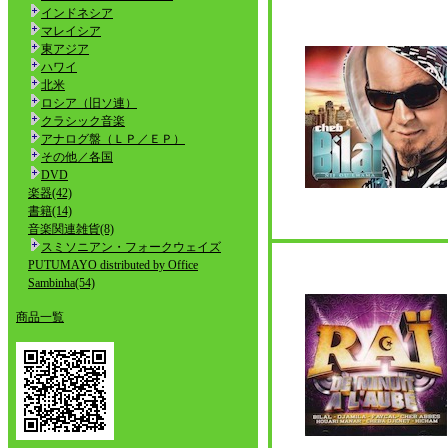
インドネシア
マレイシア
東アジア
ハワイ
北米
ロシア（旧ソ連）
クラシック音楽
アナログ盤（ＬＰ／ＥＰ）
その他／各国
DVD
楽器(42)
書籍(14)
音楽関連雑貨(8)
スミソニアン・フォークウェイズ
PUTUMAYO distributed by Office
Sambinha(54)
商品一覧