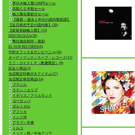
帯付き輸入盤1100円セール
高額ＣＤ半額セール
輸入盤在庫処分セール
【最新 ~ 過去１年分の国内盤新譜】
【近日発売予定の国内盤】(29)
【新規登録輸入盤】(13)
DISCOLOGIA(29)
弊社独自制作・復刻
EL SUR RECORDS(8)
竹村オフィス＆サンビーニャ(16)
オーディブック／スープ・レコード(15)
ラフ・ガイドＬＰ（数量限定）(9)
訳あり商品(3)
当店限定特典付きアイテム(27)
当店限定発売商品(14)
ブラジル
ラテン／カリブ
イギリス／アイルランド
ヨーロッパ
ポルトガル
アフリカ
インド洋
アラブ～中東
トルコ
インド～西／中央アジア