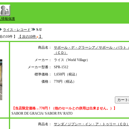
人情報保護
ライス・レコード
S-U
前の10件 】
【 次の10件
】
商品名：
サボール・デ・グラーシア／サボール・パラト
（ＣＤ）
メーカー：
ライス（World Village）
メーカー型番：
SPR-1512
標準価格：
1,650円（税込）
価格：
770円（税込）
【当店限定価格→770円！（他のセールとの併用は出来ません。）】
SABOR DE GRACIA/ SABOR PA' RATO
商品名：
サンダ／ジプシー・イン・ア・トゥリー（ＣＤ