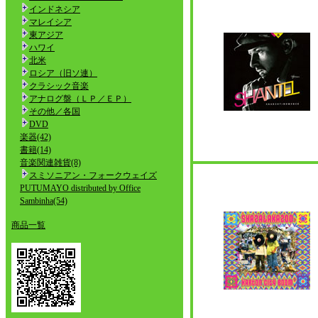
インドネシア
マレイシア
東アジア
ハワイ
北米
ロシア（旧ソ連）
クラシック音楽
アナログ盤（ＬＰ／ＥＰ）
その他／各国
DVD
楽器(42)
書籍(14)
音楽関連雑貨(8)
スミソニアン・フォークウェイズ
PUTUMAYO distributed by Office
Sambinha(54)
商品一覧