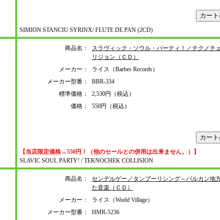
SIMION STANCIU SYRINX/ FLUTE DE PAN (2CD)
商品名：
スラヴィック・ソウル・パーティ！／テクノチ
リジョン（ＣＤ）
メーカー：
ライス（Barbes Records）
メーカー型番：
BBR-334
標準価格：
2,530円（税込）
価格：
550円（税込）
【当店限定価格→550円！（他のセールとの併用は出来ません。）】
SLAVIC SOUL PARTY! / TEKNOCHEK COLLISION
商品名：
センデルゲー／タンブーリシング～バルカン地
た音楽（ＣＤ）
メーカー：
ライス（World Village）
メーカー型番：
HMR-5236