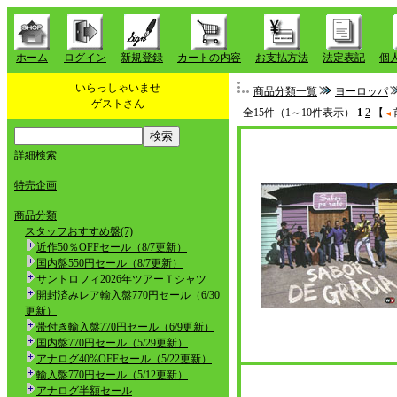
ホーム
ログイン
新規登録
カートの内容
お支払方法
法定表記
個
いらっしゃいませ
商品分類一覧
ヨーロッパ
ゲストさん
全15件（1～10件表示）
1
2
【
詳細検索
特売企画
商品分類
スタッフおすすめ盤(7)
近作50％OFFセール（8/7更新）
国内盤550円セール（8/7更新）
サントロフィ2026年ツアーＴシャツ
開封済みレア輸入盤770円セール（6/30
更新）
帯付き輸入盤770円セール（6/9更新）
国内盤770円セール（5/29更新）
アナログ40%OFFセール（5/22更新）
輸入盤770円セール（5/12更新）
アナログ半額セール