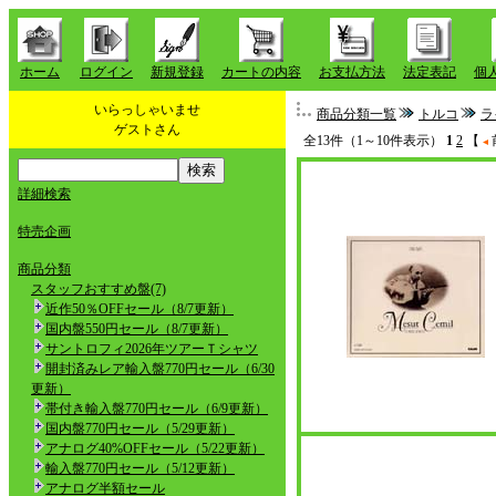
ホーム
ログイン
新規登録
カートの内容
お支払方法
法定表記
個
いらっしゃいませ
商品分類一覧
トルコ
ラ
ゲストさん
全13件（1～10件表示）
1
2
【
詳細検索
特売企画
商品分類
スタッフおすすめ盤(7)
近作50％OFFセール（8/7更新）
国内盤550円セール（8/7更新）
サントロフィ2026年ツアーＴシャツ
開封済みレア輸入盤770円セール（6/30
更新）
帯付き輸入盤770円セール（6/9更新）
国内盤770円セール（5/29更新）
アナログ40%OFFセール（5/22更新）
輸入盤770円セール（5/12更新）
アナログ半額セール