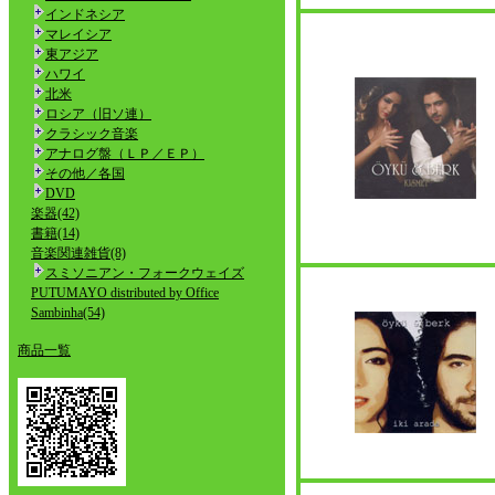
インドネシア
マレイシア
東アジア
ハワイ
北米
ロシア（旧ソ連）
クラシック音楽
アナログ盤（ＬＰ／ＥＰ）
その他／各国
DVD
楽器(42)
書籍(14)
音楽関連雑貨(8)
スミソニアン・フォークウェイズ
PUTUMAYO distributed by Office
Sambinha(54)
商品一覧