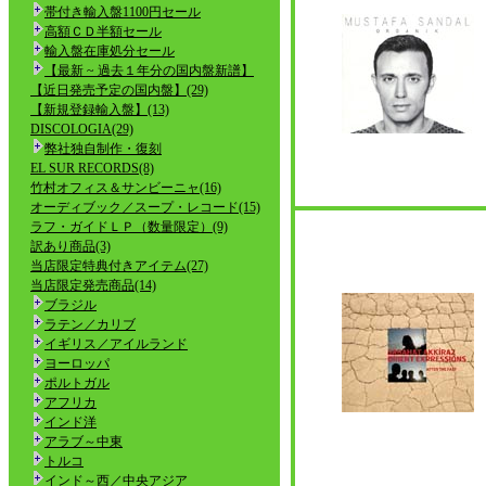
帯付き輸入盤1100円セール
高額ＣＤ半額セール
輸入盤在庫処分セール
【最新 ~ 過去１年分の国内盤新譜】
【近日発売予定の国内盤】(29)
【新規登録輸入盤】(13)
DISCOLOGIA(29)
弊社独自制作・復刻
EL SUR RECORDS(8)
竹村オフィス＆サンビーニャ(16)
オーディブック／スープ・レコード(15)
ラフ・ガイドＬＰ（数量限定）(9)
訳あり商品(3)
当店限定特典付きアイテム(27)
当店限定発売商品(14)
ブラジル
ラテン／カリブ
イギリス／アイルランド
ヨーロッパ
ポルトガル
アフリカ
インド洋
アラブ～中東
トルコ
インド～西／中央アジア