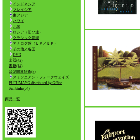
インドネシア
マレイシア
東アジア
ハワイ
北米
ロシア（旧ソ連）
クラシック音楽
アナログ盤（ＬＰ／ＥＰ）
その他／各国
DVD
楽器(42)
書籍(14)
音楽関連雑貨(8)
スミソニアン・フォークウェイズ
PUTUMAYO distributed by Office
Sambinha(54)
商品一覧