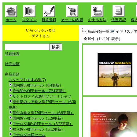
ホーム
ログイン
新規登録
カートの内容
お支払方法
法定表記
個
いらっしゃいませ
商品分類一覧
イギリス／
ゲストさん
全10件（1～10件表示）
詳細検索
特売企画
商品分類
スタッフおすすめ盤(7)
国内盤550円セール（8/4更新）
近作50％OFFセール（7/31更新）
サントロフィ2026年ツアーＴシャツ
開封済みレア輸入盤770円セール（6/30
更新）
帯付き輸入盤770円セール（6/9更新）
国内盤770円セール（5/29更新）
アナログ40%OFFセール（5/22更新）
輸入盤770円セール（5/12更新）
アナログ半額セール