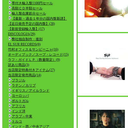
帯付き輸入盤1100円セール
高額ＣＤ半額セール
輸入盤在庫処分セール
【最新 ~ 過去１年分の国内盤新譜】
【近日発売予定の国内盤】(28)
【新規登録輸入盤】(17)
DISCOLOGIA(29)
弊社独自制作・復刻
EL SUR RECORDS(8)
竹村オフィス＆サンビーニャ(16)
オーディブック／スープ・レコード(15)
ラフ・ガイドＬＰ（数量限定）(9)
訳あり商品(3)
当店限定特典付きアイテム(27)
当店限定発売商品(14)
ブラジル
ラテン／カリブ
イギリス／アイルランド
ヨーロッパ
ポルトガル
アフリカ
インド洋
アラブ～中東
トルコ
インド～西／中央アジア