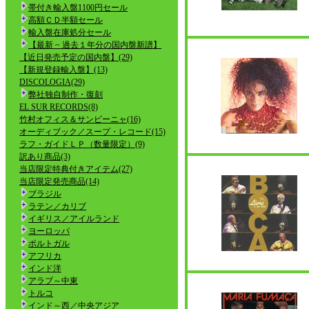
帯付き輸入盤1100円セール
高額ＣＤ半額セール
輸入盤在庫処分セール
【最新 ~ 過去１年分の国内盤新譜】
【近日発売予定の国内盤】(29)
【新規登録輸入盤】(13)
DISCOLOGIA(29)
弊社独自制作・復刻
EL SUR RECORDS(8)
竹村オフィス＆サンビーニャ(16)
オーディブック／スープ・レコード(15)
ラフ・ガイドＬＰ（数量限定）(9)
訳あり商品(3)
当店限定特典付きアイテム(27)
当店限定発売商品(14)
ブラジル
ラテン／カリブ
イギリス／アイルランド
ヨーロッパ
ポルトガル
アフリカ
インド洋
アラブ～中東
トルコ
インド～西／中央アジア