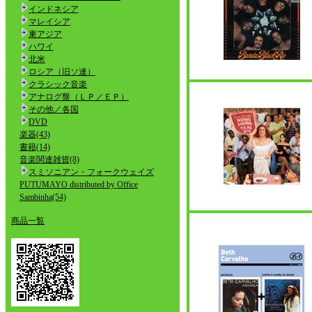
インドネシア
マレイシア
東アジア
ハワイ
北米
ロシア（旧ソ連）
クラシック音楽
アナログ盤（ＬＰ／ＥＰ）
その他／各国
DVD
楽器(43)
書籍(14)
音楽関連雑貨(8)
スミソニアン・フォークウェイズ
PUTUMAYO distributed by Office
Sambinha(54)
商品一覧