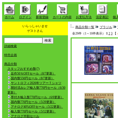
ホーム
ログイン
新規登録
カートの内容
お支払方法
法定表記
個
いらっしゃいませ
商品分類一覧
ブラジル
ゲストさん
全29件（1～10件表示）
1
2
3
【
詳細検索
特売企画
商品分類
スタッフおすすめ盤(7)
近作50％OFFセール（8/7更新）
国内盤550円セール（8/7更新）
サントロフィ2026年ツアーＴシャツ
開封済みレア輸入盤770円セール（6/30
更新）
帯付き輸入盤770円セール（6/9更新）
国内盤770円セール（5/29更新）
アナログ40%OFFセール（5/22更新）
輸入盤770円セール（5/12更新）
アナログ半額セール