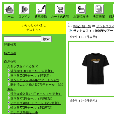
ホーム
ログイン
新規登録
カートの内容
お支払方法
法定表記
個
いらっしゃいませ
商品分類一覧
サントロフィ
ゲストさん
サントロフィ：2026年ツア
全1件（1～1件表示）
詳細検索
特売企画
商品分類
スタッフおすすめ盤(7)
近作50％OFFセール（8/7更新）
国内盤550円セール（8/7更新）
サントロフィ2026年ツアーＴシャツ
開封済みレア輸入盤770円セール（6/30
更新）
帯付き輸入盤770円セール（6/9更新）
国内盤770円セール（5/29更新）
全1件（1～1件表示）
アナログ40%OFFセール（5/22更新）
輸入盤770円セール（5/12更新）
アナログ半額セール