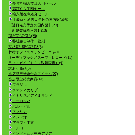
帯付き輸入盤1100円セール
高額ＣＤ半額セール
輸入盤在庫処分セール
【最新 ~ 過去１年分の国内盤新譜】
【近日発売予定の国内盤】(29)
【新規登録輸入盤】(13)
DISCOLOGIA(29)
弊社独自制作・復刻
EL SUR RECORDS(8)
竹村オフィス＆サンビーニャ(16)
オーディブック／スープ・レコード(15)
ラフ・ガイドＬＰ（数量限定）(9)
訳あり商品(3)
当店限定特典付きアイテム(27)
当店限定発売商品(14)
ブラジル
ラテン／カリブ
イギリス／アイルランド
ヨーロッパ
ポルトガル
アフリカ
インド洋
アラブ～中東
トルコ
インド～西／中央アジア