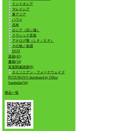
インドネシア
マレイシア
東アジア
ハワイ
北米
ロシア（旧ソ連）
クラシック音楽
アナログ盤（ＬＰ／ＥＰ）
その他／各国
DVD
楽器(42)
書籍(14)
音楽関連雑貨(8)
スミソニアン・フォークウェイズ
PUTUMAYO distributed by Office
Sambinha(54)
商品一覧