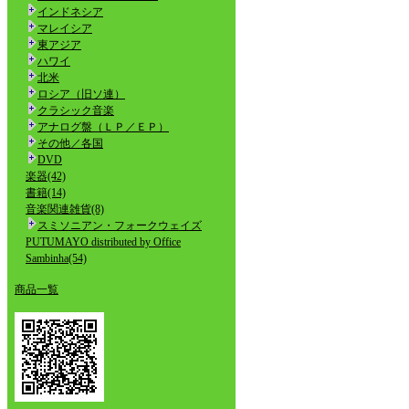
インドネシア
マレイシア
東アジア
ハワイ
北米
ロシア（旧ソ連）
クラシック音楽
アナログ盤（ＬＰ／ＥＰ）
その他／各国
DVD
楽器(42)
書籍(14)
音楽関連雑貨(8)
スミソニアン・フォークウェイズ
PUTUMAYO distributed by Office
Sambinha(54)
商品一覧