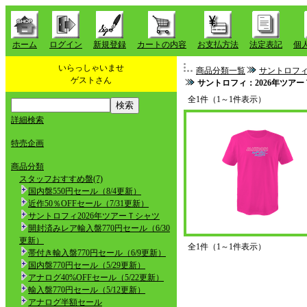
ホーム
ログイン
新規登録
カートの内容
お支払方法
法定表記
個
いらっしゃいませ
商品分類一覧
サントロフィ
ゲストさん
サントロフィ：2026年ツア
全1件（1～1件表示）
詳細検索
特売企画
商品分類
スタッフおすすめ盤(7)
国内盤550円セール（8/4更新）
近作50％OFFセール（7/31更新）
サントロフィ2026年ツアーＴシャツ
開封済みレア輸入盤770円セール（6/30
更新）
全1件（1～1件表示）
帯付き輸入盤770円セール（6/9更新）
国内盤770円セール（5/29更新）
アナログ40%OFFセール（5/22更新）
輸入盤770円セール（5/12更新）
アナログ半額セール