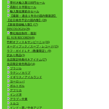
帯付き輸入盤1100円セール
高額ＣＤ半額セール
輸入盤在庫処分セール
【最新 ~ 過去１年分の国内盤新譜】
【近日発売予定の国内盤】(28)
【新規登録輸入盤】(17)
DISCOLOGIA(29)
弊社独自制作・復刻
EL SUR RECORDS(8)
竹村オフィス＆サンビーニャ(16)
オーディブック／スープ・レコード(15)
ラフ・ガイドＬＰ（数量限定）(9)
訳あり商品(3)
当店限定特典付きアイテム(27)
当店限定発売商品(14)
ブラジル
ラテン／カリブ
イギリス／アイルランド
ヨーロッパ
ポルトガル
アフリカ
インド洋
アラブ～中東
トルコ
インド～西／中央アジア