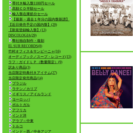
帯付き輸入盤1100円セール
高額ＣＤ半額セール
輸入盤在庫処分セール
【最新 ~ 過去１年分の国内盤新譜】
【近日発売予定の国内盤】(29)
【新規登録輸入盤】(13)
DISCOLOGIA(29)
弊社独自制作・復刻
EL SUR RECORDS(8)
竹村オフィス＆サンビーニャ(16)
オーディブック／スープ・レコード(15)
ラフ・ガイドＬＰ（数量限定）(9)
訳あり商品(3)
当店限定特典付きアイテム(27)
当店限定発売商品(14)
ブラジル
ラテン／カリブ
イギリス／アイルランド
ヨーロッパ
ポルトガル
アフリカ
インド洋
アラブ～中東
トルコ
インド～西／中央アジア