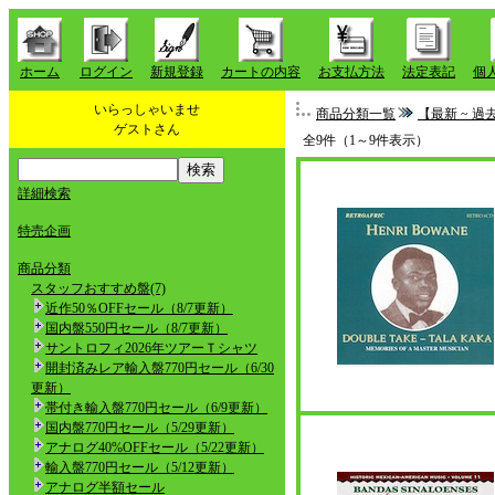
ホーム
ログイン
新規登録
カートの内容
お支払方法
法定表記
個
いらっしゃいませ
商品分類一覧
【最新 ~ 
ゲストさん
全9件（1～9件表示）
詳細検索
特売企画
商品分類
スタッフおすすめ盤(7)
近作50％OFFセール（8/7更新）
国内盤550円セール（8/7更新）
サントロフィ2026年ツアーＴシャツ
開封済みレア輸入盤770円セール（6/30
更新）
帯付き輸入盤770円セール（6/9更新）
国内盤770円セール（5/29更新）
アナログ40%OFFセール（5/22更新）
輸入盤770円セール（5/12更新）
アナログ半額セール