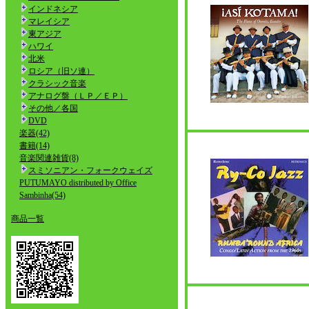
インドネシア
マレイシア
東アジア
ハワイ
北米
ロシア（旧ソ連）
クラシック音楽
アナログ盤（ＬＰ／ＥＰ）
その他／各国
DVD
楽器(42)
書籍(14)
音楽関連雑貨(8)
スミソニアン・フォークウェイズ
PUTUMAYO distributed by Office
Sambinha(54)
商品一覧