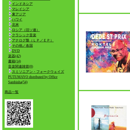
インドネシア
マレイシア
東アジア
ハワイ
北米
ロシア（旧ソ連）
クラシック音楽
アナログ盤（ＬＰ／ＥＰ）
その他／各国
DVD
楽器(42)
書籍(14)
音楽関連雑貨(8)
スミソニアン・フォークウェイズ
PUTUMAYO distributed by Office
Sambinha(54)
商品一覧