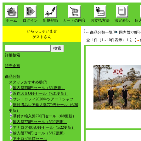
ホーム
ログイン
新規登録
カートの内容
お支払方法
法定表記
個
いらっしゃいませ
商品分類一覧
国内盤770円
ゲストさん
全11件（1～10件表示）
1
2
【
詳細検索
特売企画
商品分類
スタッフおすすめ盤(7)
国内盤550円セール（8/4更新）
近作50％OFFセール（7/31更新）
サントロフィ2026年ツアーＴシャツ
開封済みレア輸入盤770円セール（6/30
更新）
帯付き輸入盤770円セール（6/9更新）
国内盤770円セール（5/29更新）
アナログ40%OFFセール（5/22更新）
輸入盤770円セール（5/12更新）
アナログ半額セール