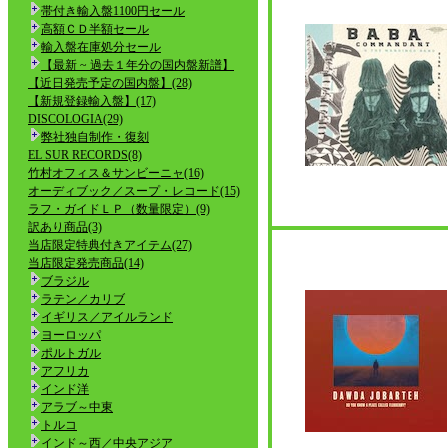
帯付き輸入盤1100円セール
高額ＣＤ半額セール
輸入盤在庫処分セール
【最新 ~ 過去１年分の国内盤新譜】
【近日発売予定の国内盤】(28)
【新規登録輸入盤】(17)
DISCOLOGIA(29)
弊社独自制作・復刻
EL SUR RECORDS(8)
竹村オフィス＆サンビーニャ(16)
オーディブック／スープ・レコード(15)
ラフ・ガイドＬＰ（数量限定）(9)
訳あり商品(3)
当店限定特典付きアイテム(27)
当店限定発売商品(14)
ブラジル
ラテン／カリブ
イギリス／アイルランド
ヨーロッパ
ポルトガル
アフリカ
インド洋
アラブ～中東
トルコ
インド～西／中央アジア