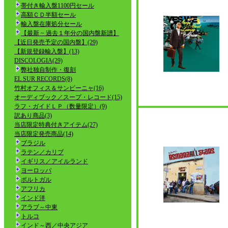
帯付き輸入盤1100円セール
高額ＣＤ半額セール
輸入盤在庫処分セール
【最新 ~ 過去１年分の国内盤新譜】
【近日発売予定の国内盤】(29)
【新規登録輸入盤】(13)
DISCOLOGIA(29)
弊社独自制作・復刻
EL SUR RECORDS(8)
竹村オフィス＆サンビーニャ(16)
オーディブック／スープ・レコード(15)
ラフ・ガイドＬＰ（数量限定）(9)
訳あり商品(3)
当店限定特典付きアイテム(27)
当店限定発売商品(14)
ブラジル
ラテン／カリブ
イギリス／アイルランド
ヨーロッパ
ポルトガル
アフリカ
インド洋
アラブ～中東
トルコ
インド～西／中央アジア