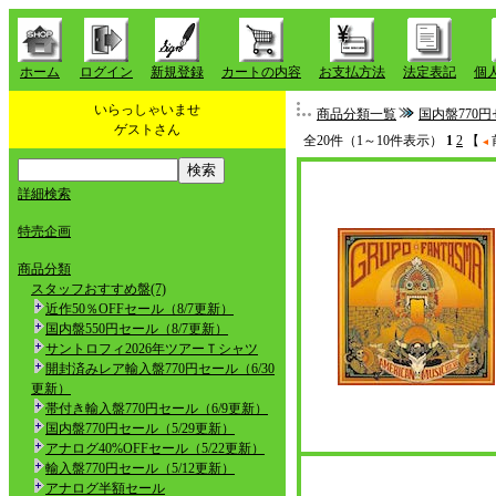
ホーム
ログイン
新規登録
カートの内容
お支払方法
法定表記
個
いらっしゃいませ
商品分類一覧
国内盤770円
ゲストさん
全20件（1～10件表示）
1
2
【
詳細検索
特売企画
商品分類
スタッフおすすめ盤(7)
近作50％OFFセール（8/7更新）
国内盤550円セール（8/7更新）
サントロフィ2026年ツアーＴシャツ
開封済みレア輸入盤770円セール（6/30
更新）
帯付き輸入盤770円セール（6/9更新）
国内盤770円セール（5/29更新）
アナログ40%OFFセール（5/22更新）
輸入盤770円セール（5/12更新）
アナログ半額セール