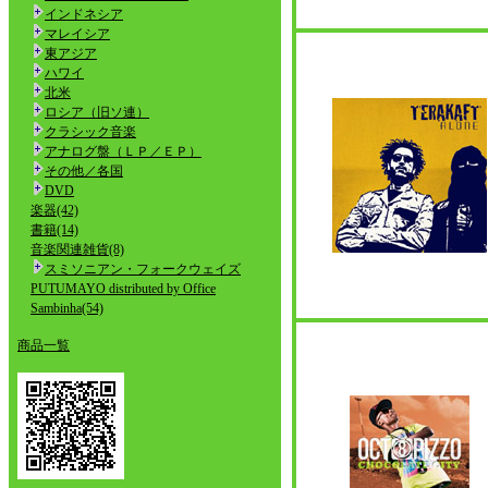
インドネシア
マレイシア
東アジア
ハワイ
北米
ロシア（旧ソ連）
クラシック音楽
アナログ盤（ＬＰ／ＥＰ）
その他／各国
DVD
楽器(42)
書籍(14)
音楽関連雑貨(8)
スミソニアン・フォークウェイズ
PUTUMAYO distributed by Office
Sambinha(54)
商品一覧