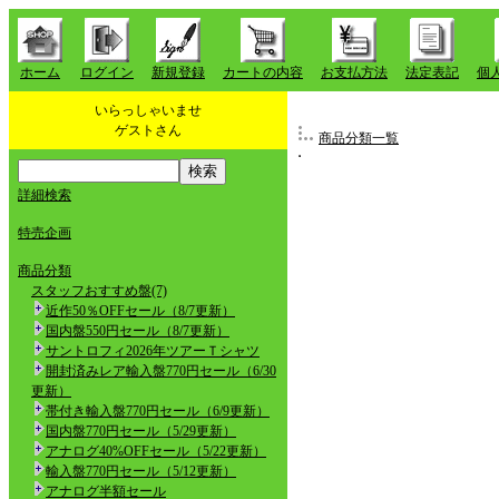
ホーム
ログイン
新規登録
カートの内容
お支払方法
法定表記
個
いらっしゃいませ
ゲストさん
商品分類一覧
詳細検索
特売企画
商品分類
スタッフおすすめ盤(7)
近作50％OFFセール（8/7更新）
国内盤550円セール（8/7更新）
サントロフィ2026年ツアーＴシャツ
開封済みレア輸入盤770円セール（6/30
更新）
帯付き輸入盤770円セール（6/9更新）
国内盤770円セール（5/29更新）
アナログ40%OFFセール（5/22更新）
輸入盤770円セール（5/12更新）
アナログ半額セール