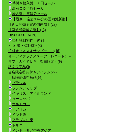
帯付き輸入盤1100円セール
高額ＣＤ半額セール
輸入盤在庫処分セール
【最新 ~ 過去１年分の国内盤新譜】
【近日発売予定の国内盤】(29)
【新規登録輸入盤】(13)
DISCOLOGIA(29)
弊社独自制作・復刻
EL SUR RECORDS(8)
竹村オフィス＆サンビーニャ(16)
オーディブック／スープ・レコード(15)
ラフ・ガイドＬＰ（数量限定）(9)
訳あり商品(3)
当店限定特典付きアイテム(27)
当店限定発売商品(14)
ブラジル
ラテン／カリブ
イギリス／アイルランド
ヨーロッパ
ポルトガル
アフリカ
インド洋
アラブ～中東
トルコ
インド～西／中央アジア