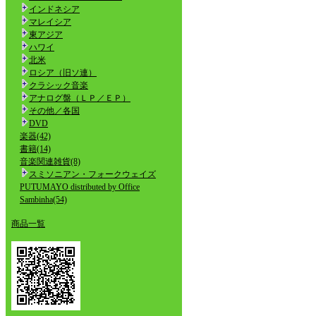
インドネシア
マレイシア
東アジア
ハワイ
北米
ロシア（旧ソ連）
クラシック音楽
アナログ盤（ＬＰ／ＥＰ）
その他／各国
DVD
楽器(42)
書籍(14)
音楽関連雑貨(8)
スミソニアン・フォークウェイズ
PUTUMAYO distributed by Office
Sambinha(54)
商品一覧