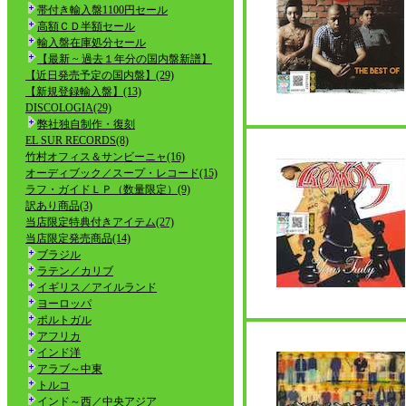
帯付き輸入盤1100円セール
高額ＣＤ半額セール
輸入盤在庫処分セール
【最新 ~ 過去１年分の国内盤新譜】
【近日発売予定の国内盤】(29)
【新規登録輸入盤】(13)
DISCOLOGIA(29)
弊社独自制作・復刻
EL SUR RECORDS(8)
竹村オフィス＆サンビーニャ(16)
オーディブック／スープ・レコード(15)
ラフ・ガイドＬＰ（数量限定）(9)
訳あり商品(3)
当店限定特典付きアイテム(27)
当店限定発売商品(14)
ブラジル
ラテン／カリブ
イギリス／アイルランド
ヨーロッパ
ポルトガル
アフリカ
インド洋
アラブ～中東
トルコ
インド～西／中央アジア