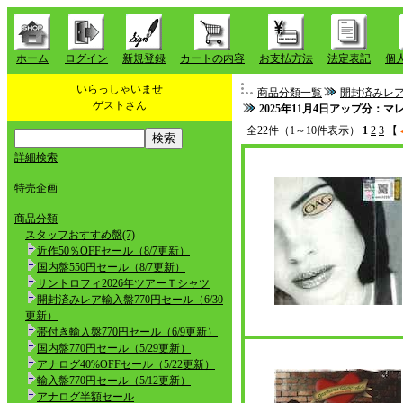
ホーム
ログイン
新規登録
カートの内容
お支払方法
法定表記
個
いらっしゃいませ
商品分類一覧
開封済みレア
ゲストさん
2025年11月4日アップ分：
全22件（1～10件表示）
1
2
3
【
詳細検索
特売企画
商品分類
スタッフおすすめ盤(7)
近作50％OFFセール（8/7更新）
国内盤550円セール（8/7更新）
サントロフィ2026年ツアーＴシャツ
開封済みレア輸入盤770円セール（6/30
更新）
帯付き輸入盤770円セール（6/9更新）
国内盤770円セール（5/29更新）
アナログ40%OFFセール（5/22更新）
輸入盤770円セール（5/12更新）
アナログ半額セール