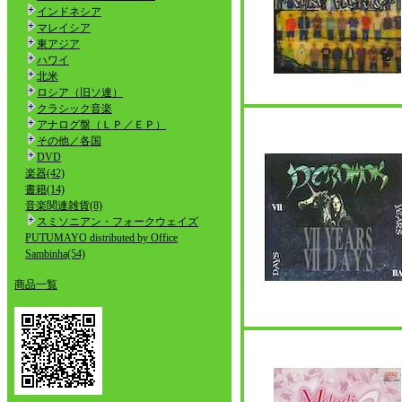
インドネシア
マレイシア
東アジア
ハワイ
北米
ロシア（旧ソ連）
クラシック音楽
アナログ盤（ＬＰ／ＥＰ）
その他／各国
DVD
楽器(42)
書籍(14)
音楽関連雑貨(8)
スミソニアン・フォークウェイズ
PUTUMAYO distributed by Office
Sambinha(54)
商品一覧