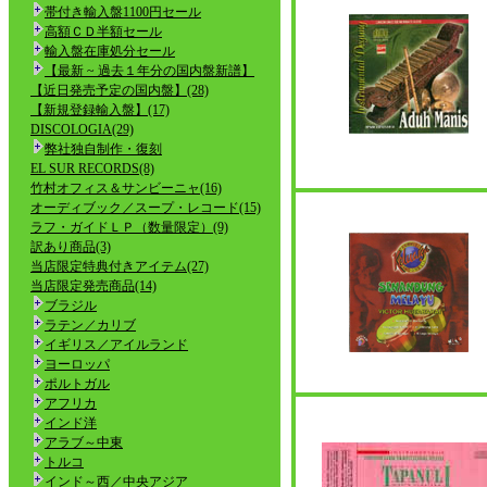
帯付き輸入盤1100円セール
高額ＣＤ半額セール
輸入盤在庫処分セール
【最新 ~ 過去１年分の国内盤新譜】
【近日発売予定の国内盤】(28)
【新規登録輸入盤】(17)
DISCOLOGIA(29)
弊社独自制作・復刻
EL SUR RECORDS(8)
竹村オフィス＆サンビーニャ(16)
オーディブック／スープ・レコード(15)
ラフ・ガイドＬＰ（数量限定）(9)
訳あり商品(3)
当店限定特典付きアイテム(27)
当店限定発売商品(14)
ブラジル
ラテン／カリブ
イギリス／アイルランド
ヨーロッパ
ポルトガル
アフリカ
インド洋
アラブ～中東
トルコ
インド～西／中央アジア