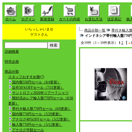
ホーム
ログイン
新規登録
カートの内容
お支払方法
法定表記
個
いらっしゃいませ
商品分類一覧
帯付き輸入盤
ゲストさん
インドネシア帯付輸入盤770円
全19件（1～10件表示）
1
2
【
詳細検索
特売企画
商品分類
スタッフおすすめ盤(7)
国内盤550円セール（8/4更新）
近作50％OFFセール（7/31更新）
サントロフィ2026年ツアーＴシャツ
開封済みレア輸入盤770円セール（6/30
更新）
帯付き輸入盤770円セール（6/9更新）
国内盤770円セール（5/29更新）
アナログ40%OFFセール（5/22更新）
輸入盤770円セール（5/12更新）
アナログ半額セール