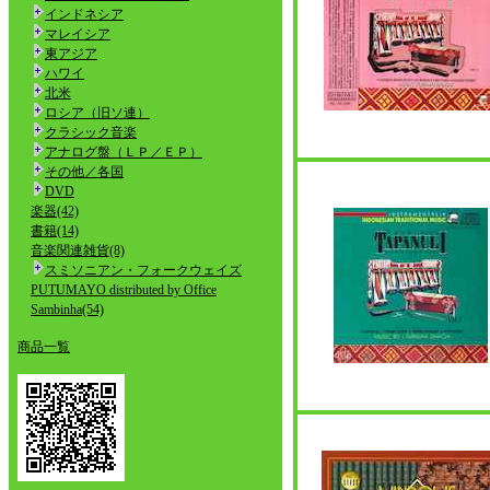
インドネシア
マレイシア
東アジア
ハワイ
北米
ロシア（旧ソ連）
クラシック音楽
アナログ盤（ＬＰ／ＥＰ）
その他／各国
DVD
楽器(42)
書籍(14)
音楽関連雑貨(8)
スミソニアン・フォークウェイズ
PUTUMAYO distributed by Office
Sambinha(54)
商品一覧