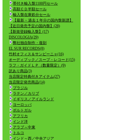
帯付き輸入盤1100円セール
高額ＣＤ半額セール
輸入盤在庫処分セール
【最新 ~ 過去１年分の国内盤新譜】
【近日発売予定の国内盤】(28)
【新規登録輸入盤】(17)
DISCOLOGIA(29)
弊社独自制作・復刻
EL SUR RECORDS(8)
竹村オフィス＆サンビーニャ(16)
オーディブック／スープ・レコード(15)
ラフ・ガイドＬＰ（数量限定）(9)
訳あり商品(3)
当店限定特典付きアイテム(27)
当店限定発売商品(14)
ブラジル
ラテン／カリブ
イギリス／アイルランド
ヨーロッパ
ポルトガル
アフリカ
インド洋
アラブ～中東
トルコ
インド～西／中央アジア