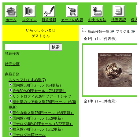
ホーム
ログイン
新規登録
カートの内容
お支払方法
法定表記
個
いらっしゃいませ
商品分類一覧
ブラジル
ゲストさん
全1件（1～1件表示）
詳細検索
特売企画
商品分類
スタッフおすすめ盤(7)
国内盤550円セール（8/4更新）
近作50％OFFセール（7/31更新）
サントロフィ2026年ツアーＴシャツ
全1件（1～1件表示）
開封済みレア輸入盤770円セール（6/30
更新）
帯付き輸入盤770円セール（6/9更新）
国内盤770円セール（5/29更新）
アナログ40%OFFセール（5/22更新）
輸入盤770円セール（5/12更新）
アナログ半額セール