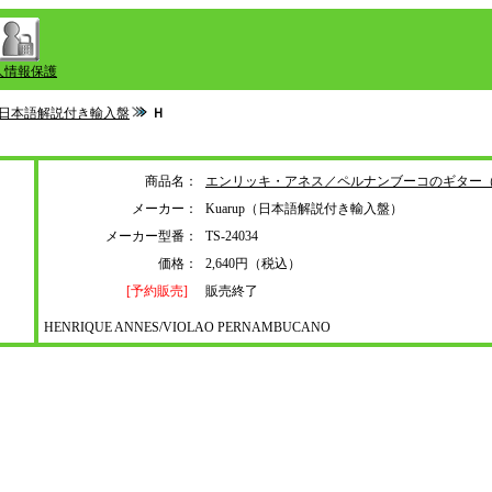
人情報保護
日本語解説付き輸入盤
Ｈ
商品名：
エンリッキ・アネス／ペルナンブーコのギター
メーカー：
Kuarup（日本語解説付き輸入盤）
メーカー型番：
TS-24034
価格：
2,640円（税込）
[予約販売]
販売終了
HENRIQUE ANNES/VIOLAO PERNAMBUCANO