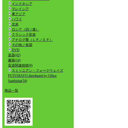
インドネシア
マレイシア
東アジア
ハワイ
北米
ロシア（旧ソ連）
クラシック音楽
アナログ盤（ＬＰ／ＥＰ）
その他／各国
DVD
楽器(42)
書籍(14)
音楽関連雑貨(8)
スミソニアン・フォークウェイズ
PUTUMAYO distributed by Office
Sambinha(54)
商品一覧