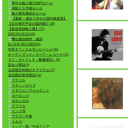
帯付き輸入盤1100円セール
高額ＣＤ半額セール
輸入盤在庫処分セール
【最新 ~ 過去１年分の国内盤新譜】
【近日発売予定の国内盤】(28)
【新規登録輸入盤】(17)
DISCOLOGIA(29)
弊社独自制作・復刻
EL SUR RECORDS(8)
竹村オフィス＆サンビーニャ(16)
オーディブック／スープ・レコード(15)
ラフ・ガイドＬＰ（数量限定）(9)
訳あり商品(3)
当店限定特典付きアイテム(27)
当店限定発売商品(14)
ブラジル
ラテン／カリブ
イギリス／アイルランド
ヨーロッパ
ポルトガル
アフリカ
インド洋
アラブ～中東
トルコ
インド～西／中央アジア