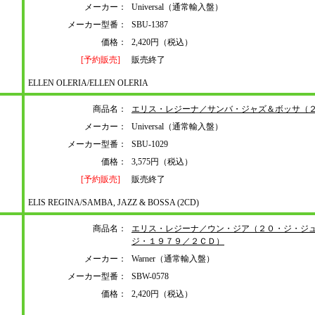
メーカー：
Universal（通常輸入盤）
メーカー型番：
SBU-1387
価格：
2,420円（税込）
[予約販売]
販売終了
ELLEN OLERIA/ELLEN OLERIA
商品名：
エリス・レジーナ／サンバ・ジャズ＆ボッサ（
メーカー：
Universal（通常輸入盤）
メーカー型番：
SBU-1029
価格：
3,575円（税込）
[予約販売]
販売終了
ELIS REGINA/SAMBA, JAZZ & BOSSA (2CD)
商品名：
エリス・レジーナ／ウン・ジア（２０・ジ・ジ
ジ・１９７９／２ＣＤ）
メーカー：
Warner（通常輸入盤）
メーカー型番：
SBW-0578
価格：
2,420円（税込）