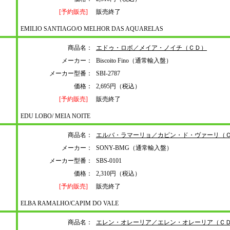
[予約販売]
販売終了
EMILIO SANTIAGO/O MELHOR DAS AQUARELAS
商品名：
エドゥ・ロボ／メイア・ノイチ（ＣＤ）
メーカー：
Biscoito Fino（通常輸入盤）
メーカー型番：
SBI-2787
価格：
2,695円（税込）
[予約販売]
販売終了
EDU LOBO/ MEIA NOITE
商品名：
エルバ・ラマーリョ／カピン・ド・ヴァーリ（
メーカー：
SONY-BMG（通常輸入盤）
メーカー型番：
SBS-0101
価格：
2,310円（税込）
[予約販売]
販売終了
ELBA RAMALHO/CAPIM DO VALE
商品名：
エレン・オレーリア／エレン・オレーリア（Ｃ