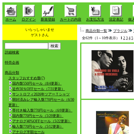
ホーム
ログイン
新規登録
カートの内容
お支払方法
法定表記
個
いらっしゃいませ
商品分類一覧
ブラジル
ゲストさん
全62件（1～10件表示）
1
2
3
4
5
詳細検索
特売企画
商品分類
スタッフおすすめ盤(7)
国内盤550円セール（8/4更新）
近作50％OFFセール（7/31更新）
サントロフィ2026年ツアーＴシャツ
開封済みレア輸入盤770円セール（6/30
更新）
帯付き輸入盤770円セール（6/9更新）
国内盤770円セール（5/29更新）
アナログ40%OFFセール（5/22更新）
輸入盤770円セール（5/12更新）
アナログ半額セール