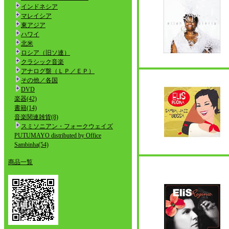
インドネシア
マレイシア
東アジア
ハワイ
北米
ロシア（旧ソ連）
クラシック音楽
アナログ盤（ＬＰ／ＥＰ）
その他／各国
DVD
楽器(42)
書籍(14)
音楽関連雑貨(8)
スミソニアン・フォークウェイズ
PUTUMAYO distributed by Office
Sambinha(54)
商品一覧