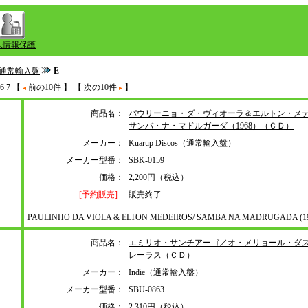
人情報保護
通常輸入盤
E
6
7
【
前の10件 】
【 次の10件
】
商品名：
パウリーニョ・ダ・ヴィオーラ＆エルトン・メ
サンバ・ナ・マドルガーダ（1968）（ＣＤ）
メーカー：
Kuarup Discos（通常輸入盤）
メーカー型番：
SBK-0159
価格：
2,200円（税込）
[予約販売]
販売終了
PAULINHO DA VIOLA & ELTON MEDEIROS/ SAMBA NA MADRUGADA (19
商品名：
エミリオ・サンチアーゴ／オ・メリョール・ダ
レーラス（ＣＤ）
メーカー：
Indie（通常輸入盤）
メーカー型番：
SBU-0863
価格：
2,310円（税込）