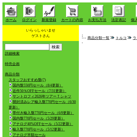
ホーム
ログイン
新規登録
カートの内容
お支払方法
法定表記
個
いらっしゃいませ
ゲストさん
商品分類一覧
トルコ
ラ
詳細検索
特売企画
商品分類
スタッフおすすめ盤(7)
国内盤550円セール（8/4更新）
近作50％OFFセール（7/31更新）
サントロフィ2026年ツアーＴシャツ
開封済みレア輸入盤770円セール（6/30
更新）
帯付き輸入盤770円セール（6/9更新）
国内盤770円セール（5/29更新）
アナログ40%OFFセール（5/22更新）
輸入盤770円セール（5/12更新）
アナログ半額セール