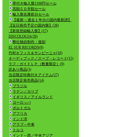
帯付き輸入盤1100円セール
高額ＣＤ半額セール
輸入盤在庫処分セール
【最新 ~ 過去１年分の国内盤新譜】
【近日発売予定の国内盤】(28)
【新規登録輸入盤】(17)
DISCOLOGIA(29)
弊社独自制作・復刻
EL SUR RECORDS(8)
竹村オフィス＆サンビーニャ(16)
オーディブック／スープ・レコード(15)
ラフ・ガイドＬＰ（数量限定）(9)
訳あり商品(3)
当店限定特典付きアイテム(27)
当店限定発売商品(14)
ブラジル
ラテン／カリブ
イギリス／アイルランド
ヨーロッパ
ポルトガル
アフリカ
インド洋
アラブ～中東
トルコ
インド～西／中央アジア