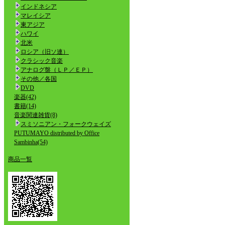
インドネシア
マレイシア
東アジア
ハワイ
北米
ロシア（旧ソ連）
クラシック音楽
アナログ盤（ＬＰ／ＥＰ）
その他／各国
DVD
楽器(42)
書籍(14)
音楽関連雑貨(8)
スミソニアン・フォークウェイズ
PUTUMAYO distributed by Office
Sambinha(54)
商品一覧