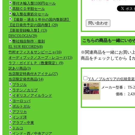
帯付き輸入盤1100円セール
高額ＣＤ半額セール
輸入盤在庫処分セール
【最新 ~ 過去１年分の国内盤新譜】
【近日発売予定の国内盤】(29)
【新規登録輸入盤】(13)
DISCOLOGIA(29)
こちらの商品も一緒にいか
弊社独自制作・復刻
EL SUR RECORDS(8)
竹村オフィス＆サンビーニャ(16)
※関連商品を一緒にお買い
オーディブック／スープ・レコード(15)
商品をチェックしてから【
ラフ・ガイドＬＰ（数量限定）(9)
訳あり商品(3)
当店限定特典付きアイテム(27)
V.A.／ブルガリアの伝統音
当店限定発売商品(14)
ブラジル
メーカー型番：
TS-2
ラテン／カリブ
価格：
2,
イギリス／アイルランド
ヨーロッパ
ポルトガル
アフリカ
インド洋
アラブ～中東
トルコ
インド～西／中央アジア