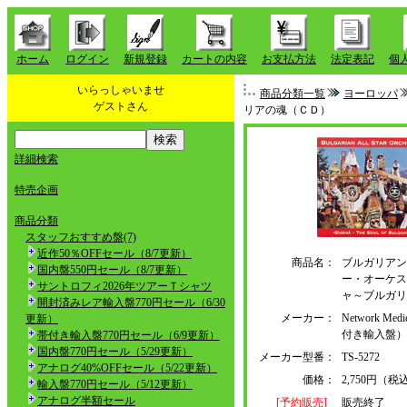
ホーム
ログイン
新規登録
カートの内容
お支払方法
法定表記
個
いらっしゃいませ
商品分類一覧
ヨーロッパ
ゲストさん
リアの魂（ＣＤ）
詳細検索
特売企画
商品分類
スタッフおすすめ盤(7)
近作50％OFFセール（8/7更新）
商品名：
ブルガリアン
国内盤550円セール（8/7更新）
ー・オーケス
サントロフィ2026年ツアーＴシャツ
ャ～ブルガリ
開封済みレア輸入盤770円セール（6/30
メーカー：
Network M
更新）
付き輸入盤
帯付き輸入盤770円セール（6/9更新）
国内盤770円セール（5/29更新）
メーカー型番：
TS-5272
アナログ40%OFFセール（5/22更新）
価格：
2,750円（税
輸入盤770円セール（5/12更新）
アナログ半額セール
[予約販売]
販売終了