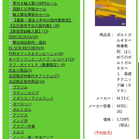
帯付き輸入盤1100円セール
高額ＣＤ半額セール
輸入盤在庫処分セール
【最新 ~ 過去１年分の国内盤新譜】
【近日発売予定の国内盤】(29)
【新規登録輸入盤】(13)
商品名：
ポルトガ
DISCOLOGIA(29)
ルギター
弊社独自制作・復刻
映像教
EL SUR RECORDS(8)
則 はじ
竹村オフィス＆サンビーニャ(16)
めてのポ
オーディブック／スープ・レコード(15)
ルトガル
ラフ・ガイドＬＰ（数量限定）(9)
ギター
訳あり商品(3)
１ 基礎
当店限定特典付きアイテム(27)
テクニッ
当店限定発売商品(14)
ク編（Ｄ
ブラジル
ＶＤ）
ラテン／カリブ
イギリス／アイルランド
メーカー：
M.T.E.C.
ヨーロッパ
メーカー型番：
MTEC-
ポルトガル
202
アフリカ
価格：
5,720円
インド洋
（税込）
アラブ～中東
トルコ
[予約販売]
インド～西／中央アジア