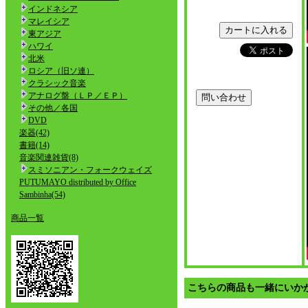
インドネシア
マレイシア
東アジア
ハワイ
北米
ロシア（旧ソ連）
クラシック音楽
アナログ盤（ＬＰ／ＥＰ）
その他／各国
DVD
楽器(42)
書籍(14)
音楽関連雑貨(8)
スミソニアン・フォークウェイズ
PUTUMAYO distributed by Office
Sambinha(54)
商品一覧
こちらの商品も一緒にいか