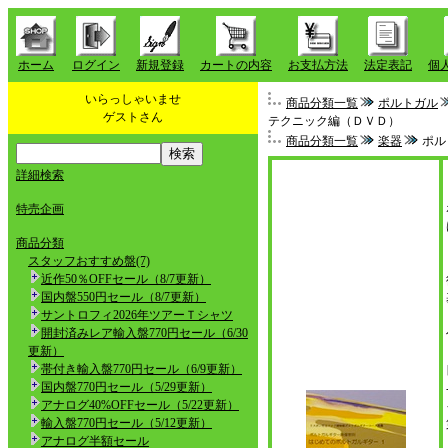
ホーム
ログイン
新規登録
カートの内容
お支払方法
法定表記
個
いらっしゃいませ
商品分類一覧
ポルトガル
ゲストさん
テクニック編（ＤＶＤ）
商品分類一覧
楽器
ポル
詳細検索
特売企画
商品分類
スタッフおすすめ盤(7)
近作50％OFFセール（8/7更新）
国内盤550円セール（8/7更新）
サントロフィ2026年ツアーＴシャツ
開封済みレア輸入盤770円セール（6/30
更新）
帯付き輸入盤770円セール（6/9更新）
国内盤770円セール（5/29更新）
アナログ40%OFFセール（5/22更新）
輸入盤770円セール（5/12更新）
アナログ半額セール