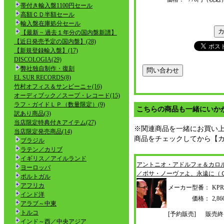
帯付き輸入盤1100円セール
高額ＣＤ半額セール
輸入盤在庫処分セール
【最新 ~ 過去１年分の国内盤新譜】
【近日発売予定の国内盤】(28)
【新規登録輸入盤】(17)
DISCOLOGIA(29)
弊社独自制作・復刻
EL SUR RECORDS(8)
竹村オフィス＆サンビーニャ(16)
オーディブック／スープ・レコード(15)
ラフ・ガイドＬＰ（数量限定）(9)
こちらの商品も一緒にいか
訳あり商品(3)
当店限定特典付きアイテム(27)
※関連商品を一緒にお買い
当店限定発売商品(14)
商品をチェックしてから【
ブラジル
ラテン／カリブ
イギリス／アイルランド
アントニオ・アドルフォ＆カロ
ヨーロッパ
／ボサ・ノーヴァよ、永遠
に（
ポルトガル
アフリカ
メーカー型番：
KPR
インド洋
価格：
2,
アラブ～中東
トルコ
[予約販売]
販売終
インド～西／中央アジア