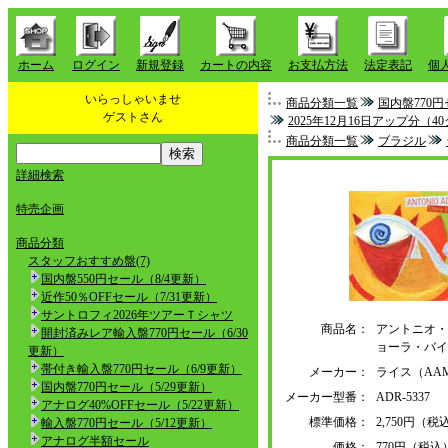
ホーム
ログイン
新規登録
カートの内容
お支払方法
法定表記
個
いらっしゃいませ
商品分類一覧
国内盤770円
ゲストさん
2025年12月16日アップ分（4
商品分類一覧
ブラジル
詳細検索
特売企画
商品分類
スタッフおすすめ盤(7)
国内盤550円セール（8/4更新）
近作50％OFFセール（7/31更新）
サントロフィ2026年ツアーＴシャツ
商品名：
アントニオ・
開封済みレア輸入盤770円セール（6/30
ョーラ・バイ
更新）
帯付き輸入盤770円セール（6/9更新）
メーカー：
ライス（AAM
国内盤770円セール（5/29更新）
メーカー型番：
ADR-5337
アナログ40%OFFセール（5/22更新）
標準価格：
2,750円（税
輸入盤770円セール（5/12更新）
アナログ半額セール
価格：
770円（税込