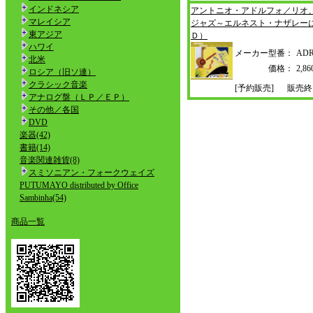
インドネシア
アントニオ・アドルフォ／リオ
マレイシア
ジャズ～エルネスト・ナザ
レー
東アジア
Ｄ）
ハワイ
メーカー型番：
ADR
北米
価格：
2,
ロシア（旧ソ連）
クラシック音楽
[予約販売]
販売終
アナログ盤（ＬＰ／ＥＰ）
その他／各国
DVD
楽器(42)
書籍(14)
音楽関連雑貨(8)
スミソニアン・フォークウェイズ
PUTUMAYO distributed by Office
Sambinha(54)
商品一覧