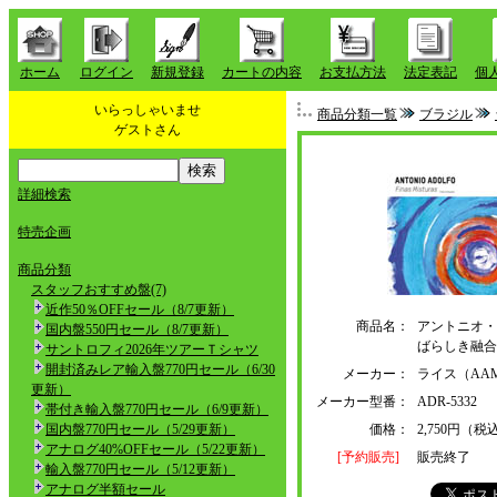
ホーム
ログイン
新規登録
カートの内容
お支払方法
法定表記
個
いらっしゃいませ
商品分類一覧
ブラジル
ゲストさん
詳細検索
特売企画
商品分類
スタッフおすすめ盤(7)
近作50％OFFセール（8/7更新）
商品名：
アントニオ・
国内盤550円セール（8/7更新）
ばらしき融合
サントロフィ2026年ツアーＴシャツ
開封済みレア輸入盤770円セール（6/30
メーカー：
ライス（AAM
更新）
メーカー型番：
ADR-5332
帯付き輸入盤770円セール（6/9更新）
国内盤770円セール（5/29更新）
価格：
2,750円（税
アナログ40%OFFセール（5/22更新）
[予約販売]
販売終了
輸入盤770円セール（5/12更新）
アナログ半額セール