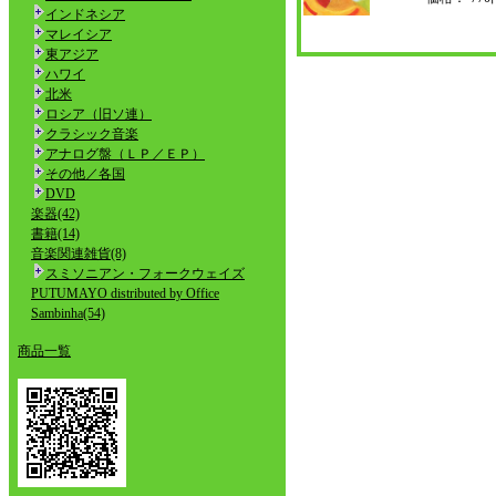
インドネシア
マレイシア
東アジア
ハワイ
北米
ロシア（旧ソ連）
クラシック音楽
アナログ盤（ＬＰ／ＥＰ）
その他／各国
DVD
楽器(42)
書籍(14)
音楽関連雑貨(8)
スミソニアン・フォークウェイズ
PUTUMAYO distributed by Office
Sambinha(54)
商品一覧