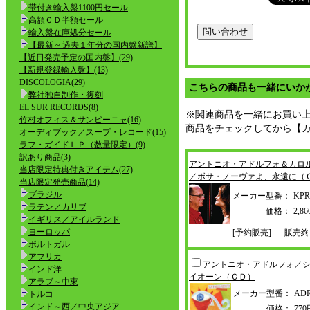
帯付き輸入盤1100円セール
高額ＣＤ半額セール
輸入盤在庫処分セール
【最新 ~ 過去１年分の国内盤新譜】
【近日発売予定の国内盤】(29)
【新規登録輸入盤】(13)
DISCOLOGIA(29)
こちらの商品も一緒にいか
弊社独自制作・復刻
EL SUR RECORDS(8)
※関連商品を一緒にお買い
竹村オフィス＆サンビーニャ(16)
商品をチェックしてから【
オーディブック／スープ・レコード(15)
ラフ・ガイドＬＰ（数量限定）(9)
訳あり商品(3)
アントニオ・アドルフォ＆カロ
当店限定特典付きアイテム(27)
／ボサ・ノーヴァよ、永遠
に（
当店限定発売商品(14)
ブラジル
メーカー型番：
KPR
ラテン／カリブ
価格：
2,
イギリス／アイルランド
ヨーロッパ
[予約販売]
販売終
ポルトガル
アフリカ
アントニオ・アドルフォ／
インド洋
イオーン（ＣＤ）
アラブ～中東
メーカー型番：
ADR
トルコ
インド～西／中央アジア
価格：
77