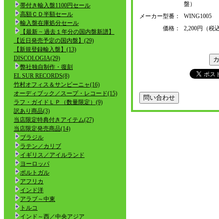
盤）
帯付き輸入盤1100円セール
高額ＣＤ半額セール
メーカー型番：
WING1005
輸入盤在庫処分セール
価格：
2,200円（税
【最新 ~ 過去１年分の国内盤新譜】
【近日発売予定の国内盤】(29)
【新規登録輸入盤】(13)
DISCOLOGIA(29)
弊社独自制作・復刻
EL SUR RECORDS(8)
竹村オフィス＆サンビーニャ(16)
オーディブック／スープ・レコード(15)
ラフ・ガイドＬＰ（数量限定）(9)
訳あり商品(3)
当店限定特典付きアイテム(27)
当店限定発売商品(14)
ブラジル
ラテン／カリブ
イギリス／アイルランド
ヨーロッパ
ポルトガル
アフリカ
インド洋
アラブ～中東
トルコ
インド～西／中央アジア