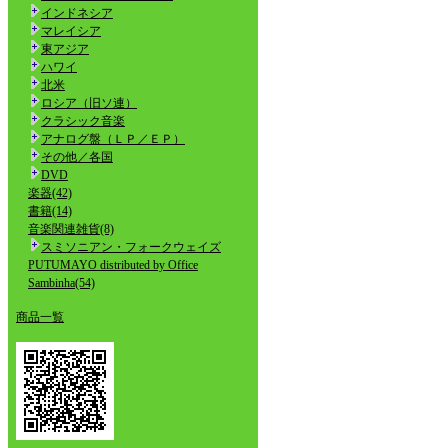
インドネシア
マレイシア
東アジア
ハワイ
北米
ロシア（旧ソ連）
クラシック音楽
アナログ盤（ＬＰ／ＥＰ）
その他／各国
DVD
楽器(42)
書籍(14)
音楽関連雑貨(8)
スミソニアン・フォークウェイズ
PUTUMAYO distributed by Office
Sambinha(54)
商品一覧