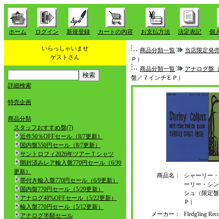
ホーム
ログイン
新規登録
カートの内容
お支払方法
法定表記
個
いらっしゃいませ
商品分類一覧
当店限定発
ゲストさん
Ｐ）
商品分類一覧
アナログ盤
盤／７インチＥＰ）
詳細検索
特売企画
商品分類
スタッフおすすめ盤(7)
近作50％OFFセール（8/7更新）
国内盤550円セール（8/7更新）
サントロフィ2026年ツアーＴシャツ
開封済みレア輸入盤770円セール（6/30
更新）
商品名：
シャーリー・
帯付き輸入盤770円セール（6/9更新）
ーリー・シン
国内盤770円セール（5/29更新）
シュ（限定盤
アナログ40%OFFセール（5/22更新）
Ｐ）
輸入盤770円セール（5/12更新）
メーカー：
Fledg'ling 
アナログ半額セール