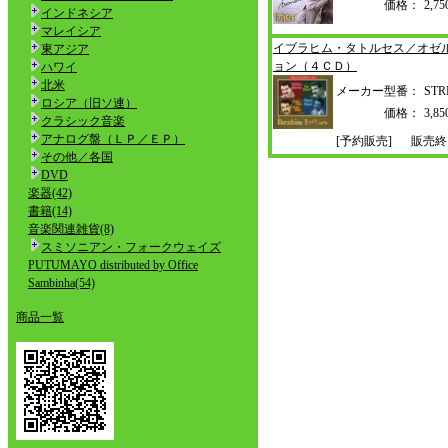
価格：
2,
インドネシア
マレイシア
イブラヒム・タトルセス／オゼ
東アジア
ョン（４ＣＤ）
ハワイ
北米
メーカー型番：
STR
ロシア（旧ソ連）
価格：
3,
クラシック音楽
アナログ盤（ＬＰ／ＥＰ）
[予約販売]
販売終
その他／各国
DVD
楽器(42)
書籍(14)
音楽関連雑貨(8)
スミソニアン・フォークウェイズ
PUTUMAYO distributed by Office
Sambinha(54)
商品一覧