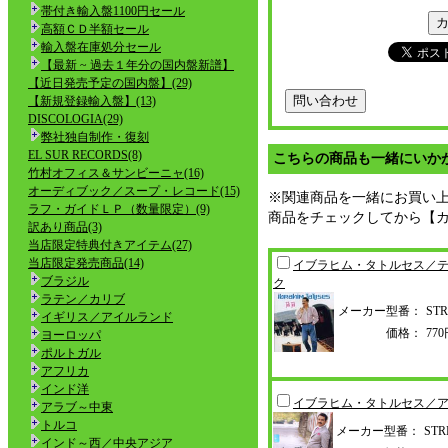
帯付き輸入盤1100円セール
高額ＣＤ半額セール
輸入盤在庫処分セール
【最新 ~ 過去１年分の国内盤新譜】
【近日発売予定の国内盤】(29)
【新規登録輸入盤】(13)
DISCOLOGIA(29)
弊社独自制作・復刻
EL SUR RECORDS(8)
こちらの商品も一緒にいか
竹村オフィス＆サンビーニャ(16)
オーディブック／スープ・レコード(15)
※関連商品を一緒にお買い
ラフ・ガイドＬＰ（数量限定）(9)
商品をチェックしてから【
訳あり商品(3)
当店限定特典付きアイテム(27)
当店限定発売商品(14)
イブラヒム・タトルセス／
ブラジル
ク
ラテン／カリブ
メーカー型番：
STR
イギリス／アイルランド
価格：
77
ヨーロッパ
ポルトガル
アフリカ
インド洋
イブラヒム・タトルセス／
アラブ～中東
トルコ
メーカー型番：
STR
インド～西／中央アジア