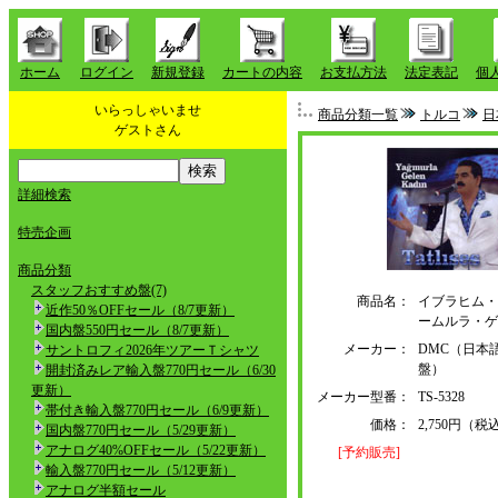
ホーム
ログイン
新規登録
カートの内容
お支払方法
法定表記
個
いらっしゃいませ
商品分類一覧
トルコ
日
ゲストさん
詳細検索
特売企画
商品分類
スタッフおすすめ盤(7)
商品名：
イブラヒム・
近作50％OFFセール（8/7更新）
ームルラ・ゲ
国内盤550円セール（8/7更新）
メーカー：
DMC（日本
サントロフィ2026年ツアーＴシャツ
盤）
開封済みレア輸入盤770円セール（6/30
更新）
メーカー型番：
TS-5328
帯付き輸入盤770円セール（6/9更新）
価格：
2,750円（税
国内盤770円セール（5/29更新）
アナログ40%OFFセール（5/22更新）
[予約販売]
輸入盤770円セール（5/12更新）
アナログ半額セール