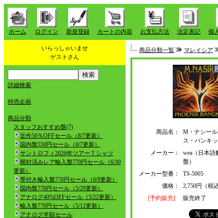
ホーム
ログイン
新規登録
カートの内容
お支払方法
法定表記
個
いらっしゃいませ
商品分類一覧
マレイシア
ゲストさん
詳細検索
特売企画
商品分類
スタッフおすすめ盤(7)
商品名：
M・ナシール
近作50％OFFセール（8/7更新）
ス・バンキッ
国内盤550円セール（8/7更新）
メーカー：
wea（日本
サントロフィ2026年ツアーＴシャツ
盤）
開封済みレア輸入盤770円セール（6/30
更新）
メーカー型番：
TS-5005
帯付き輸入盤770円セール（6/9更新）
価格：
2,750円（税
国内盤770円セール（5/29更新）
アナログ40%OFFセール（5/22更新）
[予約販売]
販売終了
輸入盤770円セール（5/12更新）
アナログ半額セール