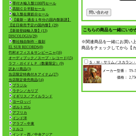
帯付き輸入盤1100円セール
高額ＣＤ半額セール
輸入盤在庫処分セール
【最新 ~ 過去１年分の国内盤新譜】
【近日発売予定の国内盤】(29)
こちらの商品も一緒にいか
【新規登録輸入盤】(13)
DISCOLOGIA(29)
弊社独自制作・復刻
※関連商品を一緒にお買い
EL SUR RECORDS(8)
商品をチェックしてから【
竹村オフィス＆サンビーニャ(16)
オーディブック／スープ・レコード(15)
Ｓ・Ｍ・サリム／スカラン
ラフ・ガイドＬＰ（数量限定）(9)
訳あり商品(3)
メーカー型番：
TS-
当店限定特典付きアイテム(27)
価格：
2,
当店限定発売商品(14)
ブラジル
ラテン／カリブ
イギリス／アイルランド
ヨーロッパ
ポルトガル
アフリカ
インド洋
アラブ～中東
トルコ
インド～西／中央アジア