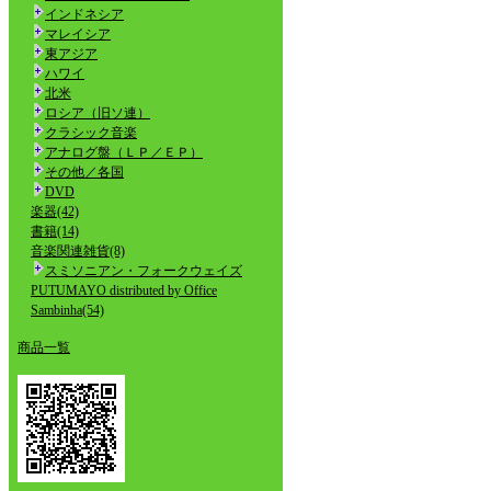
インドネシア
マレイシア
東アジア
ハワイ
北米
ロシア（旧ソ連）
クラシック音楽
アナログ盤（ＬＰ／ＥＰ）
その他／各国
DVD
楽器(42)
書籍(14)
音楽関連雑貨(8)
スミソニアン・フォークウェイズ
PUTUMAYO distributed by Office
Sambinha(54)
商品一覧