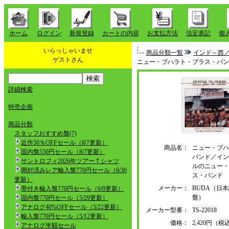
ホーム
ログイン
新規登録
カートの内容
お支払方法
法定表記
個
いらっしゃいませ
商品分類一覧
インド～西
ゲストさん
ニュー・ブハラト・ブラス・バン
詳細検索
特売企画
商品分類
スタッフおすすめ盤(7)
近作50％OFFセール（8/7更新）
商品名：
ニュー・ブハ
国内盤550円セール（8/7更新）
バンド／イン
サントロフィ2026年ツアーＴシャツ
ルのニュー・
開封済みレア輸入盤770円セール（6/30
ス・バンド
更新）
メーカー：
BUDA（日
帯付き輸入盤770円セール（6/9更新）
盤）
国内盤770円セール（5/29更新）
アナログ40%OFFセール（5/22更新）
メーカー型番：
TS-22018
輸入盤770円セール（5/12更新）
価格：
2,420円（税
アナログ半額セール