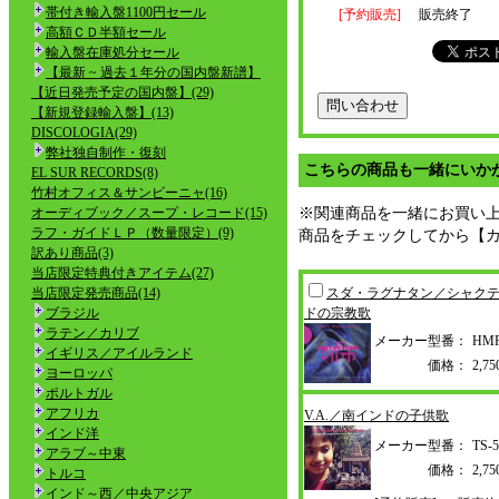
帯付き輸入盤1100円セール
[予約販売]
販売終了
高額ＣＤ半額セール
輸入盤在庫処分セール
【最新 ~ 過去１年分の国内盤新譜】
【近日発売予定の国内盤】(29)
【新規登録輸入盤】(13)
DISCOLOGIA(29)
弊社独自制作・復刻
こちらの商品も一緒にいか
EL SUR RECORDS(8)
竹村オフィス＆サンビーニャ(16)
オーディブック／スープ・レコード(15)
※関連商品を一緒にお買い
ラフ・ガイドＬＰ（数量限定）(9)
商品をチェックしてから【
訳あり商品(3)
当店限定特典付きアイテム(27)
当店限定発売商品(14)
スダ・ラグナタン／シャク
ブラジル
ドの宗教歌
ラテン／カリブ
メーカー型番：
HMR
イギリス／アイルランド
価格：
2,
ヨーロッパ
ポルトガル
アフリカ
V.A.／南インドの子供歌
インド洋
メーカー型番：
TS-5
アラブ～中東
価格：
2,
トルコ
インド～西／中央アジア