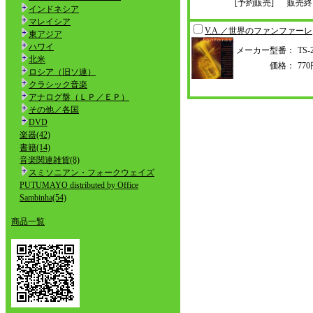
[予約販売]
販売終
インドネシア
マレイシア
V.A.／世界のファンファーレ
東アジア
ハワイ
メーカー型番：
TS-
北米
価格：
77
ロシア（旧ソ連）
クラシック音楽
アナログ盤（ＬＰ／ＥＰ）
その他／各国
DVD
楽器(42)
書籍(14)
音楽関連雑貨(8)
スミソニアン・フォークウェイズ
PUTUMAYO distributed by Office
Sambinha(54)
商品一覧