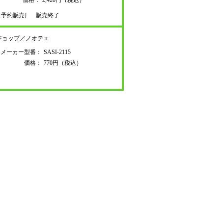
価格：
2,420円（税込）
[予約販売]
販売終了
ジョップ／ノオテエ
メーカー型番：
SASI-2115
価格：
770円（税込）