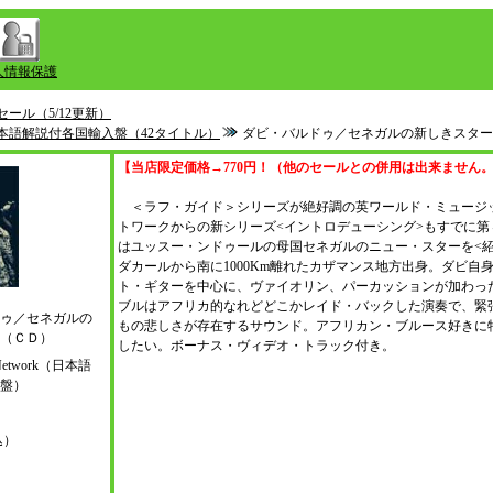
人情報保護
セール（5/12更新）
：日本語解説付各国輸入盤（42タイトル）
ダビ・バルドゥ／セネガルの新しきスター
【当店限定価格→770円！（他のセールとの併用は出来ません
＜ラフ・ガイド＞シリーズが絶好調の英ワールド・ミュージ
トワークからの新シリーズ<イントロデューシング>もすでに第
はユッスー・ンドゥールの母国セネガルのニュー・スターを<紹
ダカールから南に1000Km離れたカザマンス地方出身。ダビ自
ト・ギターを中心に、ヴァイオリン、パーカッションが加わっ
ブルはアフリカ的なれどどこかレイド・バックした演奏で、緊
ゥ／セネガルの
もの悲しさが存在するサウンド。アフリカン・ブルース好きに
（ＣＤ）
したい。ボーナス・ヴィデオ・トラック付き。
c Network（日本語
入盤）
込）
）