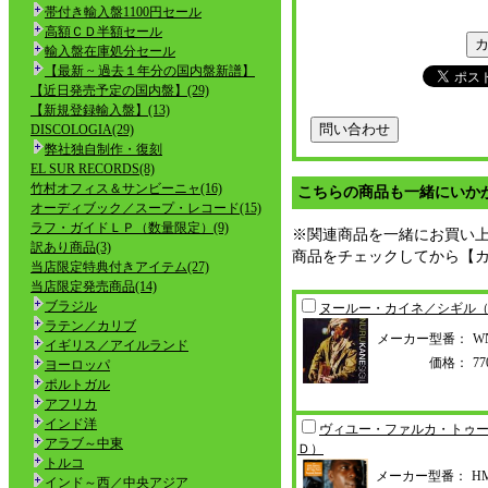
帯付き輸入盤1100円セール
高額ＣＤ半額セール
輸入盤在庫処分セール
【最新 ~ 過去１年分の国内盤新譜】
【近日発売予定の国内盤】(29)
【新規登録輸入盤】(13)
DISCOLOGIA(29)
弊社独自制作・復刻
EL SUR RECORDS(8)
竹村オフィス＆サンビーニャ(16)
こちらの商品も一緒にいか
オーディブック／スープ・レコード(15)
ラフ・ガイドＬＰ（数量限定）(9)
※関連商品を一緒にお買い
訳あり商品(3)
商品をチェックしてから【
当店限定特典付きアイテム(27)
当店限定発売商品(14)
ブラジル
ヌールー・カイネ／シギル
ラテン／カリブ
メーカー型番：
WN
イギリス／アイルランド
価格：
7
ヨーロッパ
ポルトガル
アフリカ
インド洋
ヴィユー・ファルカ・トゥ
アラブ～中東
Ｄ）
トルコ
メーカー型番：
HM
インド～西／中央アジア