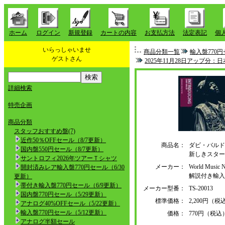
ホーム
ログイン
新規登録
カートの内容
お支払方法
法定表記
個
いらっしゃいませ
商品分類一覧
輸入盤770円
ゲストさん
2025年11月28日アップ分
詳細検索
特売企画
商品分類
スタッフおすすめ盤(7)
近作50％OFFセール（8/7更新）
商品名：
ダビ・バルド
国内盤550円セール（8/7更新）
新しきスター
サントロフィ2026年ツアーＴシャツ
メーカー：
World Musi
開封済みレア輸入盤770円セール（6/30
解説付き輸
更新）
帯付き輸入盤770円セール（6/9更新）
メーカー型番：
TS-20013
国内盤770円セール（5/29更新）
標準価格：
2,200円（税
アナログ40%OFFセール（5/22更新）
輸入盤770円セール（5/12更新）
価格：
770円（税込
アナログ半額セール