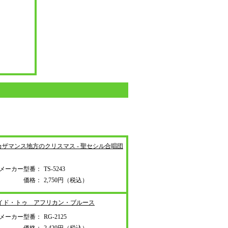
カザマンス地方のクリス
マス - 聖セシル合唱団
メーカー型番：
TS-5243
価格：
2,750円（税込）
ガイド・トゥ アフリ
カン・ブルース
メーカー型番：
RG-2125