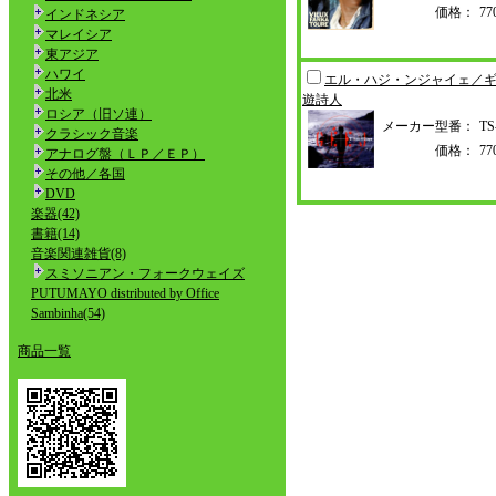
価格：
7
インドネシア
マレイシア
東アジア
ハワイ
エル・ハジ・ンジャイェ／
北米
遊詩人
ロシア（旧ソ連）
メーカー型番：
TS
クラシック音楽
価格：
7
アナログ盤（ＬＰ／ＥＰ）
その他／各国
DVD
楽器(42)
書籍(14)
音楽関連雑貨(8)
スミソニアン・フォークウェイズ
PUTUMAYO distributed by Office
Sambinha(54)
商品一覧