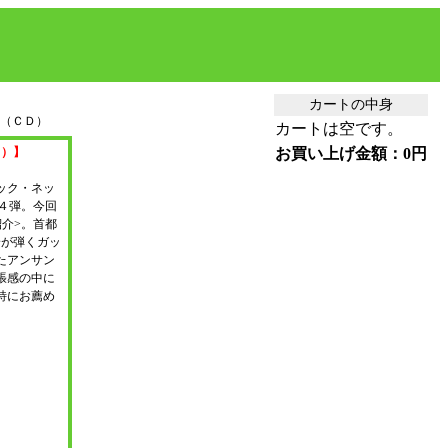
カートの中身
（ＣＤ）
カートは空です。
。）】
お買い上げ金額：0円
ック・ネッ
４弾。今回
介>。首都
身が弾くガッ
たアンサン
張感の中に
特にお薦め