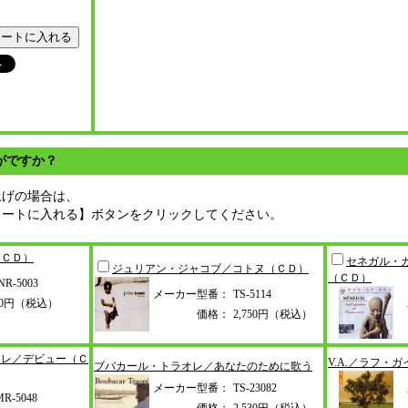
がですか？
上げの場合は、
カートに入れる】ボタンをクリックしてください。
（ＣＤ）
セネガル・
ジュリアン・ジャコブ／コトヌ（Ｃ
Ｄ）
（ＣＤ）
R-5003
メーカー型番：
TS-5114
70円（税込）
価格：
2,750円（税込）
ーレ／デ
ビュー（Ｃ
V.A.／ラフ・
ブバカール・トラオレ／あなたのた
めに歌う
メーカー型番：
TS-23082
R-5048