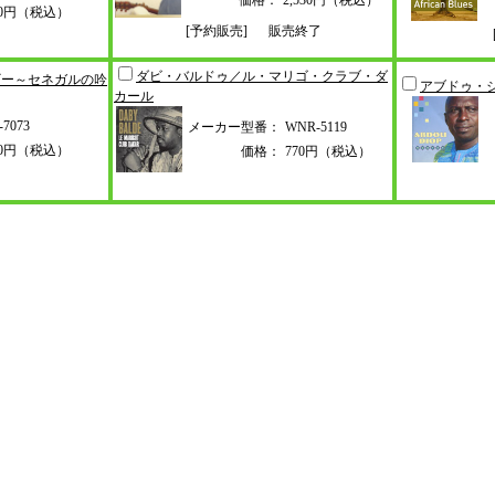
価格：
2,530円（税込）
70円（税込）
[予約販売]
販売終了
ダビ・バルドゥ／ル・マリゴ・クラ
ブ・ダ
ギー～セ
ネガルの吟
アブドゥ・
カール
-7073
メーカー型番：
WNR-5119
70円（税込）
価格：
770円（税込）