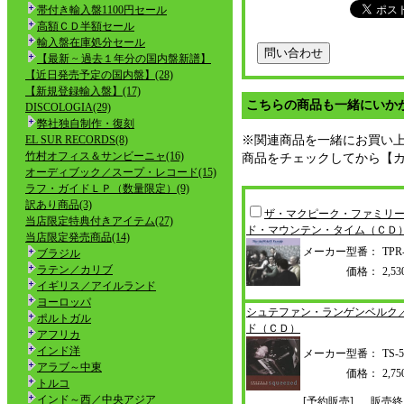
帯付き輸入盤1100円セール
高額ＣＤ半額セール
輸入盤在庫処分セール
【最新 ~ 過去１年分の国内盤新譜】
【近日発売予定の国内盤】(28)
【新規登録輸入盤】(17)
こちらの商品も一緒にいか
DISCOLOGIA(29)
弊社独自制作・復刻
EL SUR RECORDS(8)
※関連商品を一緒にお買い
竹村オフィス＆サンビーニャ(16)
商品をチェックしてから【
オーディブック／スープ・レコード(15)
ラフ・ガイドＬＰ（数量限定）(9)
訳あり商品(3)
ザ・マクピーク・ファミリ
当店限定特典付きアイテム(27)
ド・マウンテン・タイム（ＣＤ
当店限定発売商品(14)
メーカー型番：
TPR
ブラジル
ラテン／カリブ
価格：
2,
イギリス／アイルランド
ヨーロッパ
シュテファン・ランゲンベルク
ポルトガル
ド（ＣＤ）
アフリカ
インド洋
メーカー型番：
TS-5
アラブ～中東
価格：
2,
トルコ
インド～西／中央アジア
[予約販売]
販売終