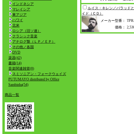
インドネシア
ルイス・キレン／バラッド
マレイシア
イド（ＣＤ）
東アジア
ハワイ
メーカー型番：
TPR
北米
価格：
2,
ロシア（旧ソ連）
クラシック音楽
アナログ盤（ＬＰ／ＥＰ）
その他／各国
DVD
楽器(42)
書籍(14)
音楽関連雑貨(8)
スミソニアン・フォークウェイズ
PUTUMAYO distributed by Office
Sambinha(54)
商品一覧