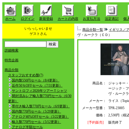
ホーム
ログイン
新規登録
カートの内容
お支払方法
法定表記
個
いらっしゃいませ
商品分類一覧
イギリス／
ゲストさん
ヴ・ルークラ（ＣＤ）
詳細検索
特売企画
商品分類
スタッフおすすめ盤(7)
国内盤550円セール（8/4更新）
商品名：
ジャッキー・
近作50％OFFセール（7/31更新）
ージック・フ
サントロフィ2026年ツアーＴシャツ
ヴ・ルークラ
開封済みレア輸入盤770円セール（6/30
メーカー：
ライス（Topic
更新）
帯付き輸入盤770円セール（6/9更新）
メーカー型番：
TPR-23005
国内盤770円セール（5/29更新）
価格：
2,530円（税
アナログ40%OFFセール（5/22更新）
輸入盤770円セール（5/12更新）
[予約販売]
販売終了
アナログ半額セール