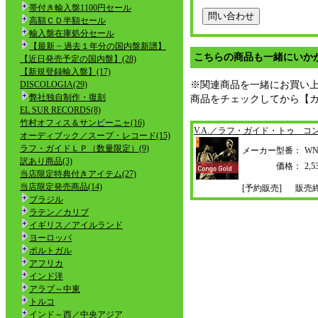
帯付き輸入盤1100円セール
高額ＣＤ半額セール
輸入盤在庫処分セール
【最新 ~ 過去１年分の国内盤新譜】
こちらの商品も一緒にいか
【近日発売予定の国内盤】(28)
【新規登録輸入盤】(17)
DISCOLOGIA(29)
※関連商品を一緒にお買い
弊社独自制作・復刻
商品をチェックしてから【
EL SUR RECORDS(8)
竹村オフィス＆サンビーニャ(16)
V.A.／ラフ・ガイド・トゥ コ
オーディブック／スープ・レコード(15)
ラフ・ガイドＬＰ（数量限定）(9)
メーカー型番：
WN
訳あり商品(3)
価格：
2,
当店限定特典付きアイテム(27)
当店限定発売商品(14)
[予約販売]
販売
ブラジル
ラテン／カリブ
イギリス／アイルランド
ヨーロッパ
ポルトガル
アフリカ
インド洋
アラブ～中東
トルコ
インド～西／中央アジア