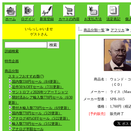
ホーム
ログイン
新規登録
カートの内容
お支払方法
法定表記
個
いらっしゃいませ
商品分類一覧
アフリカ
ゲストさん
詳細検索
特売企画
商品分類
スタッフおすすめ盤(7)
商品名：
ウェンド・コ
国内盤550円セール（8/4更新）
（ＣＤ）
近作50％OFFセール（7/31更新）
メーカー：
ライス（Mar
サントロフィ2026年ツアーＴシャツ
開封済みレア輸入盤770円セール（6/30
メーカー型番：
SPR-1615
更新）
価格：
1,760円（税
帯付き輸入盤770円セール（6/9更新）
国内盤770円セール（5/29更新）
[予約販売]
販売終了
アナログ40%OFFセール（5/22更新）
輸入盤770円セール（5/12更新）
アナログ半額セール