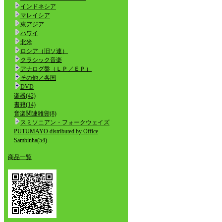
インドネシア
マレイシア
東アジア
ハワイ
北米
ロシア（旧ソ連）
クラシック音楽
アナログ盤（ＬＰ／ＥＰ）
その他／各国
DVD
楽器(42)
書籍(14)
音楽関連雑貨(8)
スミソニアン・フォークウェイズ
PUTUMAYO distributed by Office
Sambinha(54)
商品一覧