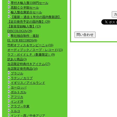
帯付き輸入盤1100円セール
高額ＣＤ半額セール
輸入盤在庫処分セール
【最新 ~ 過去１年分の国内盤新譜】
【近日発売予定の国内盤】(29)
【新規登録輸入盤】(13)
DISCOLOGIA(29)
弊社独自制作・復刻
EL SUR RECORDS(8)
竹村オフィス＆サンビーニャ(16)
オーディブック／スープ・レコード(15)
ラフ・ガイドＬＰ（数量限定）(9)
訳あり商品(3)
当店限定特典付きアイテム(27)
当店限定発売商品(14)
ブラジル
ラテン／カリブ
イギリス／アイルランド
ヨーロッパ
ポルトガル
アフリカ
インド洋
アラブ～中東
トルコ
インド～西／中央アジア