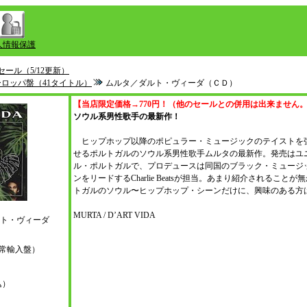
人情報保護
セール（5/12更新）
ヨーロッパ盤（41タイトル）
ムルタ／ダルト・ヴィーダ（ＣＤ）
【当店限定価格→770円！（他のセールとの併用は出来ません
ソウル系男性歌手の最新作！
ヒップホップ以降のポピュラー・ミュージックのテイストを
せるポルトガルのソウル系男性歌手ムルタの最新作。発売はユ
ル・ポルトガルで、プロデュースは同国のブラック・ミュージ
ンをリードするCharlie Beatsが担当。あまり紹介されることが
トガルのソウル〜ヒップホップ・シーンだけに、興味のある方
MURTA / D’ART VIDA
ト・ヴィーダ
l（通常輸入盤）
込）
）