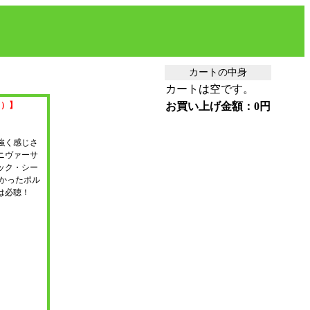
カートの中身
カートは空です。
。）】
お買い上げ金額：0円
強く感じさ
ニヴァーサ
ック・シー
無かったポル
は必聴！