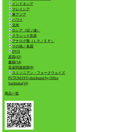
インドネシア
マレイシア
東アジア
ハワイ
北米
ロシア（旧ソ連）
クラシック音楽
アナログ盤（ＬＰ／ＥＰ）
その他／各国
DVD
楽器(42)
書籍(14)
音楽関連雑貨(8)
スミソニアン・フォークウェイズ
PUTUMAYO distributed by Office
Sambinha(54)
商品一覧