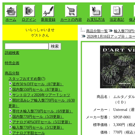
ホーム
ログイン
新規登録
カートの内容
お支払方法
法定表記
個
いらっしゃいませ
商品分類一覧
輸入盤770円
ゲストさん
2026年1月16日アップ分：
詳細検索
特売企画
商品分類
スタッフおすすめ盤(7)
近作50％OFFセール（8/7更新）
国内盤550円セール（8/7更新）
サントロフィ2026年ツアーＴシャツ
商品名：
ムルタ／ダル
開封済みレア輸入盤770円セール（6/30
（ＣＤ）
更新）
メーカー：
Universa
帯付き輸入盤770円セール（6/9更新）
国内盤770円セール（5/29更新）
メーカー型番：
SPOP-0061
アナログ40%OFFセール（5/22更新）
標準価格：
3,300円（税
輸入盤770円セール（5/12更新）
価格：
770円（税込
アナログ半額セール