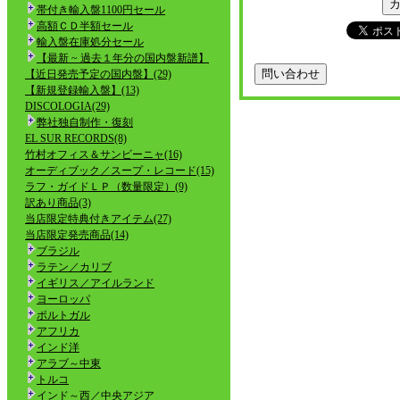
帯付き輸入盤1100円セール
高額ＣＤ半額セール
輸入盤在庫処分セール
【最新 ~ 過去１年分の国内盤新譜】
【近日発売予定の国内盤】(29)
【新規登録輸入盤】(13)
DISCOLOGIA(29)
弊社独自制作・復刻
EL SUR RECORDS(8)
竹村オフィス＆サンビーニャ(16)
オーディブック／スープ・レコード(15)
ラフ・ガイドＬＰ（数量限定）(9)
訳あり商品(3)
当店限定特典付きアイテム(27)
当店限定発売商品(14)
ブラジル
ラテン／カリブ
イギリス／アイルランド
ヨーロッパ
ポルトガル
アフリカ
インド洋
アラブ～中東
トルコ
インド～西／中央アジア