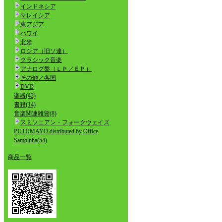
インドネシア
マレイシア
東アジア
ハワイ
北米
ロシア（旧ソ連）
クラシック音楽
アナログ盤（ＬＰ／ＥＰ）
その他／各国
DVD
楽器(42)
書籍(14)
音楽関連雑貨(8)
スミソニアン・フォークウェイズ
PUTUMAYO distributed by Office
Sambinha(54)
商品一覧