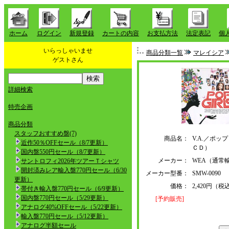
ホーム
ログイン
新規登録
カートの内容
お支払方法
法定表記
個
いらっしゃいませ
商品分類一覧
マレイシア
ゲストさん
詳細検索
特売企画
商品分類
スタッフおすすめ盤(7)
商品名：
V.A.／ポッ
近作50％OFFセール（8/7更新）
ＣＤ）
国内盤550円セール（8/7更新）
メーカー：
WEA（通常
サントロフィ2026年ツアーＴシャツ
開封済みレア輸入盤770円セール（6/30
メーカー型番：
SMW-0090
更新）
価格：
2,420円（税
帯付き輸入盤770円セール（6/9更新）
国内盤770円セール（5/29更新）
[予約販売]
アナログ40%OFFセール（5/22更新）
輸入盤770円セール（5/12更新）
アナログ半額セール