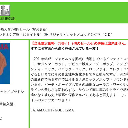
人情報保護
輸入盤770円セール（6/30更新）
：インドネシア盤（35タイトル）
サジャマ・カット／ゴッドシグマ（ＣＤ）
【当店限定価格→770円！（他のセールとの併用は出来ません
すでに各方面から高く評価されている一枚！
2001年結成、ジャカルタを拠点に活動しているインディ・ロ
ド、サジャマ・カット。デビュー以来ノイズ・ポップ、アンビ
ンディ・ロック、バロック・ロック、ローファイ、エレクトロ
ぐるしいまでにその音楽性を変化させてきた彼らですが、2020
の最新作である本作ではオルタナ系ロック／ポップ・サウンド
います。ビーチ・ボーイズも驚きの繊細なコーラス・ワークや
ラインの美しさは変わらずも、サウンド面に厚みやドライヴ感
ット／ゴッドシ
違いなく彼ら史上最高の傑作アルバムであると言えます！（ジ
インのステッカーつき！）
s（通常輸入盤）
SAJAMA CUT / GODSIGMA
込）
）