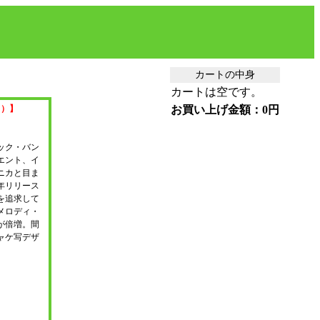
カートの中身
カートは空です。
。）】
お買い上げ金額：0円
ック・バン
エント、イ
ニカと目ま
年リリース
を追求して
メロディ・
が倍増。間
ャケ写デザ