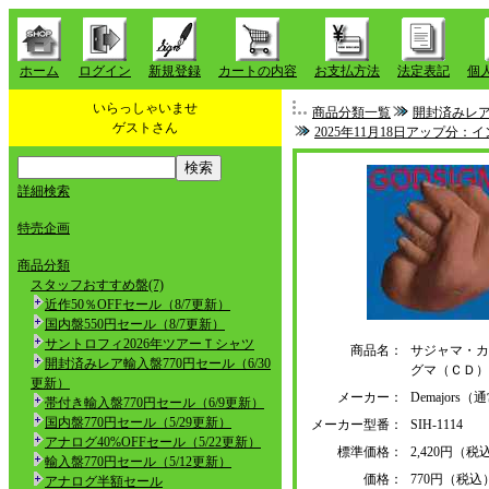
ホーム
ログイン
新規登録
カートの内容
お支払方法
法定表記
個
いらっしゃいませ
商品分類一覧
開封済みレア
ゲストさん
2025年11月18日アップ分
詳細検索
特売企画
商品分類
スタッフおすすめ盤(7)
近作50％OFFセール（8/7更新）
国内盤550円セール（8/7更新）
サントロフィ2026年ツアーＴシャツ
商品名：
サジャマ・カ
開封済みレア輸入盤770円セール（6/30
グマ（ＣＤ）
更新）
メーカー：
Demajor
帯付き輸入盤770円セール（6/9更新）
国内盤770円セール（5/29更新）
メーカー型番：
SIH-1114
アナログ40%OFFセール（5/22更新）
標準価格：
2,420円（税
輸入盤770円セール（5/12更新）
価格：
770円（税込
アナログ半額セール