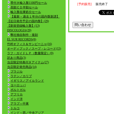
帯付き輸入盤1100円セール
[予約販売]
販売終了
高額ＣＤ半額セール
輸入盤在庫処分セール
【最新 ~ 過去１年分の国内盤新譜】
【近日発売予定の国内盤】(29)
【新規登録輸入盤】(13)
DISCOLOGIA(29)
弊社独自制作・復刻
EL SUR RECORDS(8)
竹村オフィス＆サンビーニャ(16)
オーディブック／スープ・レコード(15)
ラフ・ガイドＬＰ（数量限定）(9)
訳あり商品(3)
当店限定特典付きアイテム(27)
当店限定発売商品(14)
ブラジル
ラテン／カリブ
イギリス／アイルランド
ヨーロッパ
ポルトガル
アフリカ
インド洋
アラブ～中東
トルコ
インド～西／中央アジア