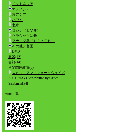
インドネシア
マレイシア
東アジア
ハワイ
北米
ロシア（旧ソ連）
クラシック音楽
アナログ盤（ＬＰ／ＥＰ）
その他／各国
DVD
楽器(42)
書籍(14)
音楽関連雑貨(8)
スミソニアン・フォークウェイズ
PUTUMAYO distributed by Office
Sambinha(54)
商品一覧