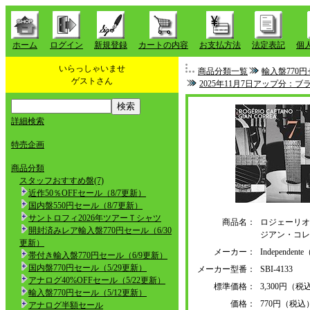
ホーム
ログイン
新規登録
カートの内容
お支払方法
法定表記
個
いらっしゃいませ
商品分類一覧
輸入盤770円
ゲストさん
2025年11月7日アップ分：
詳細検索
特売企画
商品分類
スタッフおすすめ盤(7)
近作50％OFFセール（8/7更新）
国内盤550円セール（8/7更新）
サントロフィ2026年ツアーＴシャツ
商品名：
ロジェーリオ
開封済みレア輸入盤770円セール（6/30
ジアン・コレ
更新）
メーカー：
Independ
帯付き輸入盤770円セール（6/9更新）
国内盤770円セール（5/29更新）
メーカー型番：
SBI-4133
アナログ40%OFFセール（5/22更新）
標準価格：
3,300円（税
輸入盤770円セール（5/12更新）
価格：
770円（税込
アナログ半額セール