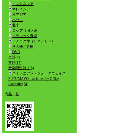
インドネシア
マレイシア
東アジア
ハワイ
北米
ロシア（旧ソ連）
クラシック音楽
アナログ盤（ＬＰ／ＥＰ）
その他／各国
DVD
楽器(42)
書籍(14)
音楽関連雑貨(8)
スミソニアン・フォークウェイズ
PUTUMAYO distributed by Office
Sambinha(54)
商品一覧