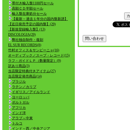
帯付き輸入盤1100円セール
高額ＣＤ半額セール
輸入盤在庫処分セール
【最新 ~ 過去１年分の国内盤新譜】
【近日発売予定の国内盤】(29)
【新規登録輸入盤】(13)
DISCOLOGIA(29)
弊社独自制作・復刻
EL SUR RECORDS(8)
竹村オフィス＆サンビーニャ(16)
オーディブック／スープ・レコード(15)
ラフ・ガイドＬＰ（数量限定）(9)
訳あり商品(3)
当店限定特典付きアイテム(27)
当店限定発売商品(14)
ブラジル
ラテン／カリブ
イギリス／アイルランド
ヨーロッパ
ポルトガル
アフリカ
インド洋
アラブ～中東
トルコ
インド～西／中央アジア