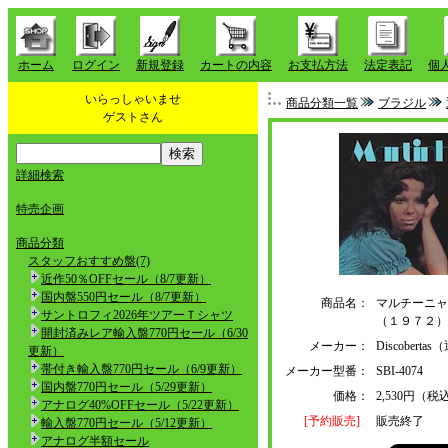
ホーム
ログイン
新規登録
カートの内容
お支払方法
法定表記
個
いらっしゃいませ
商品分類一覧
ブラジル
ゲストさん
詳細検索
特売企画
商品分類
スタッフおすすめ盤(7)
近作50％OFFセール（8/7更新）
国内盤550円セール（8/7更新）
商品名：
マルチーニャ
サントロフィ2026年ツアーＴシャツ
（１９７２）
開封済みレア輸入盤770円セール（6/30
メーカー：
Discober
更新）
帯付き輸入盤770円セール（6/9更新）
メーカー型番：
SBI-4074
国内盤770円セール（5/29更新）
価格：
2,530円（税
アナログ40%OFFセール（5/22更新）
[予約販売]
販売終了
輸入盤770円セール（5/12更新）
アナログ半額セール