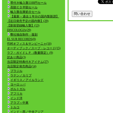
帯付き輸入盤1100円セール
高額ＣＤ半額セール
輸入盤在庫処分セール
【最新 ~ 過去１年分の国内盤新譜】
【近日発売予定の国内盤】(29)
【新規登録輸入盤】(13)
DISCOLOGIA(29)
弊社独自制作・復刻
EL SUR RECORDS(8)
竹村オフィス＆サンビーニャ(16)
オーディブック／スープ・レコード(15)
ラフ・ガイドＬＰ（数量限定）(9)
訳あり商品(3)
当店限定特典付きアイテム(27)
当店限定発売商品(14)
ブラジル
ラテン／カリブ
イギリス／アイルランド
ヨーロッパ
ポルトガル
アフリカ
インド洋
アラブ～中東
トルコ
インド～西／中央アジア