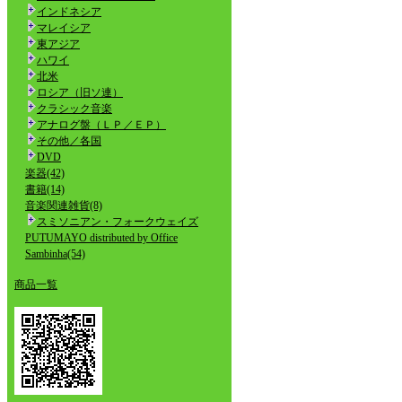
インドネシア
マレイシア
東アジア
ハワイ
北米
ロシア（旧ソ連）
クラシック音楽
アナログ盤（ＬＰ／ＥＰ）
その他／各国
DVD
楽器(42)
書籍(14)
音楽関連雑貨(8)
スミソニアン・フォークウェイズ
PUTUMAYO distributed by Office
Sambinha(54)
商品一覧