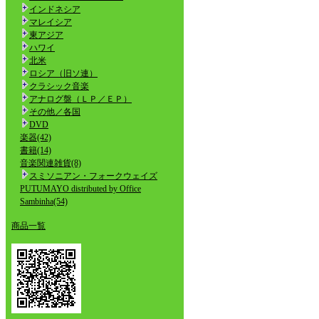
インドネシア
マレイシア
東アジア
ハワイ
北米
ロシア（旧ソ連）
クラシック音楽
アナログ盤（ＬＰ／ＥＰ）
その他／各国
DVD
楽器(42)
書籍(14)
音楽関連雑貨(8)
スミソニアン・フォークウェイズ
PUTUMAYO distributed by Office
Sambinha(54)
商品一覧