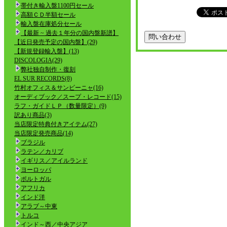
帯付き輸入盤1100円セール
高額ＣＤ半額セール
輸入盤在庫処分セール
【最新 ~ 過去１年分の国内盤新譜】
【近日発売予定の国内盤】(29)
【新規登録輸入盤】(13)
DISCOLOGIA(29)
弊社独自制作・復刻
EL SUR RECORDS(8)
竹村オフィス＆サンビーニャ(16)
オーディブック／スープ・レコード(15)
ラフ・ガイドＬＰ（数量限定）(9)
訳あり商品(3)
当店限定特典付きアイテム(27)
当店限定発売商品(14)
ブラジル
ラテン／カリブ
イギリス／アイルランド
ヨーロッパ
ポルトガル
アフリカ
インド洋
アラブ～中東
トルコ
インド～西／中央アジア