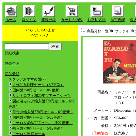
ホーム
ログイン
新規登録
カートの内容
お支払方法
法定表記
個
いらっしゃいませ
商品分類一覧
ブラジル
ゲストさん
詳細検索
特売企画
商品分類
スタッフおすすめ盤(7)
近作50％OFFセール（8/7更新）
国内盤550円セール（8/7更新）
商品名：
ミルチーニョ
サントロフィ2026年ツアーＴシャツ
ブロ・イ・ジ
開封済みレア輸入盤770円セール（6/30
（ＣＤ）
更新）
メーカー：
Discober
帯付き輸入盤770円セール（6/9更新）
国内盤770円セール（5/29更新）
メーカー型番：
SBI-4073
アナログ40%OFFセール（5/22更新）
価格：
2,530円（税
輸入盤770円セール（5/12更新）
[予約販売]
販売終了
アナログ半額セール