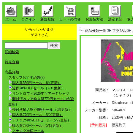
ホーム
ログイン
新規登録
カートの内容
お支払方法
法定表記
個
いらっしゃいませ
商品分類一覧
ブラジル
ゲストさん
詳細検索
特売企画
商品分類
スタッフおすすめ盤(7)
国内盤550円セール（8/4更新）
近作50％OFFセール（7/31更新）
商品名：
マルコス・ロ
サントロフィ2026年ツアーＴシャツ
（１９７０）
開封済みレア輸入盤770円セール（6/30
メーカー：
Discober
更新）
帯付き輸入盤770円セール（6/9更新）
メーカー型番：
SBI-4071
国内盤770円セール（5/29更新）
価格：
2,530円（税
アナログ40%OFFセール（5/22更新）
[予約販売]
販売終了
輸入盤770円セール（5/12更新）
アナログ半額セール