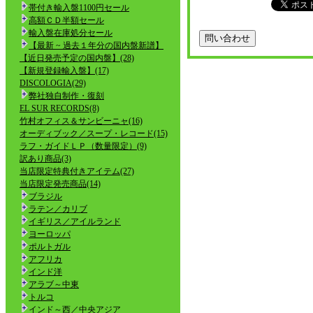
帯付き輸入盤1100円セール
高額ＣＤ半額セール
輸入盤在庫処分セール
【最新 ~ 過去１年分の国内盤新譜】
【近日発売予定の国内盤】(28)
【新規登録輸入盤】(17)
DISCOLOGIA(29)
弊社独自制作・復刻
EL SUR RECORDS(8)
竹村オフィス＆サンビーニャ(16)
オーディブック／スープ・レコード(15)
ラフ・ガイドＬＰ（数量限定）(9)
訳あり商品(3)
当店限定特典付きアイテム(27)
当店限定発売商品(14)
ブラジル
ラテン／カリブ
イギリス／アイルランド
ヨーロッパ
ポルトガル
アフリカ
インド洋
アラブ～中東
トルコ
インド～西／中央アジア