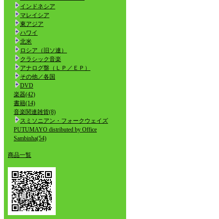
インドネシア
マレイシア
東アジア
ハワイ
北米
ロシア（旧ソ連）
クラシック音楽
アナログ盤（ＬＰ／ＥＰ）
その他／各国
DVD
楽器(42)
書籍(14)
音楽関連雑貨(8)
スミソニアン・フォークウェイズ
PUTUMAYO distributed by Office
Sambinha(54)
商品一覧