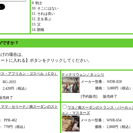
9. 戦士
10. そこにはない
11. それは良い
12. 主を喜ぶ
13. 父
14. 朗報
がですか？
上げの場合は、
カートに入れる】ボタンをクリックしてください。
ウス
・アフリカン・ゴスペル（ＣＤ）
ティナリウェン／タッシリ
メーカー型番：
WDR-828
：
RG-2035
価格：
3,080円（税込）
：
2,420円（税込）
[予約販売]
販売終了
販売終了
 ママ
・セリーナ／南スーダンのスト
ワヨ／南スーダンのトランス・パー
カッ
ョン・マスターズ
：
PPR-462
メーカー型番：
WNR-654
：
770円（税込）
価格：
2,860円（税込）