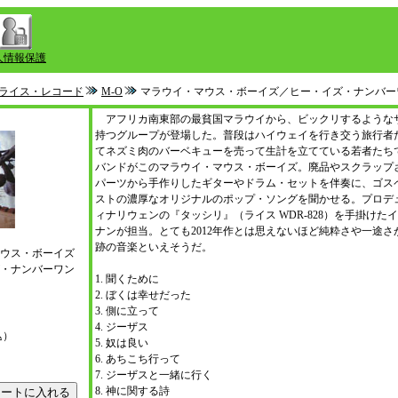
人情報保護
ライス・レコード
M-O
マラウイ・マウス・ボーイズ／ヒー・イズ・ナンバー
アフリカ南東部の最貧国マラウイから、ビックリするような
持つグループが登場した。普段はハイウェイを行き交う旅行者
てネズミ肉のバーベキューを売って生計を立てている若者たち
バンドがこのマラウイ・マウス・ボーイズ。廃品やスクラップ
パーツから手作りしたギターやドラム・セットを伴奏に、ゴス
ストの濃厚なオリジナルのポップ・ソングを聞かせる。プロデ
ィナリウェンの『タッシリ』（ライス WDR-828）を手掛けた
ナンが担当。とても2012年作とは思えないほど純粋さや一途さ
跡の音楽といえそうだ。
ウス・ボーイズ
・ナンバーワン
1. 聞くために
L）
2. ぼくは幸せだった
3. 側に立って
4. ジーザス
込）
5. 奴は良い
6. あちこち行って
7. ジーザスと一緒に行く
8. 神に関する詩