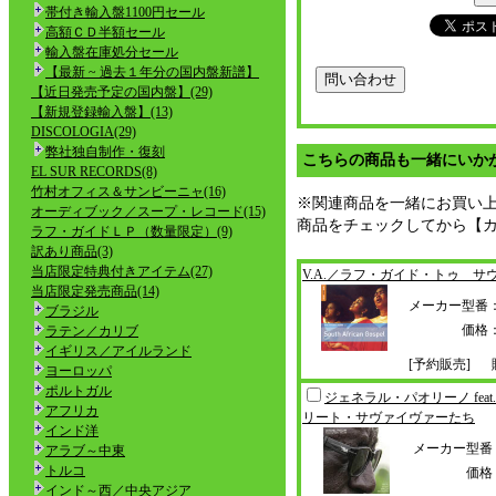
帯付き輸入盤1100円セール
高額ＣＤ半額セール
輸入盤在庫処分セール
【最新 ~ 過去１年分の国内盤新譜】
【近日発売予定の国内盤】(29)
【新規登録輸入盤】(13)
DISCOLOGIA(29)
弊社独自制作・復刻
こちらの商品も一緒にいか
EL SUR RECORDS(8)
竹村オフィス＆サンビーニャ(16)
※関連商品を一緒にお買い
オーディブック／スープ・レコード(15)
商品をチェックしてから【
ラフ・ガイドＬＰ（数量限定）(9)
訳あり商品(3)
当店限定特典付きアイテム(27)
V.A.／ラフ・ガイド・トゥ サ
当店限定発売商品(14)
メーカー型番
ブラジル
価格
ラテン／カリブ
イギリス／アイルランド
[予約販売]
ヨーロッパ
ポルトガル
ジェネラル・パオリーノ feat.
アフリカ
リー
ト・サヴァイヴァーたち
インド洋
メーカー型番
アラブ～中東
トルコ
価格
インド～西／中央アジア