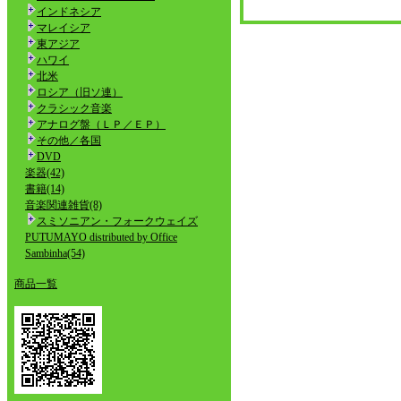
インドネシア
マレイシア
東アジア
ハワイ
北米
ロシア（旧ソ連）
クラシック音楽
アナログ盤（ＬＰ／ＥＰ）
その他／各国
DVD
楽器(42)
書籍(14)
音楽関連雑貨(8)
スミソニアン・フォークウェイズ
PUTUMAYO distributed by Office
Sambinha(54)
商品一覧