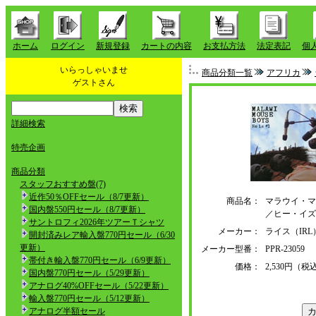
ホーム
ログイン
新規登録
カートの内容
お支払方法
法定表記
個
いらっしゃいませ
商品分類一覧
アフリカ
ゲストさん
詳細検索
特売企画
商品分類
スタッフおすすめ盤(7)
近作50％OFFセール（8/7更新）
商品名：
マラウイ・マ
国内盤550円セール（8/7更新）
／ヒー・イズ
サントロフィ2026年ツアーＴシャツ
メーカー：
ライス（IR
開封済みレア輸入盤770円セール（6/30
更新）
メーカー型番：
PPR-23059
帯付き輸入盤770円セール（6/9更新）
価格：
2,530円（税
国内盤770円セール（5/29更新）
アナログ40%OFFセール（5/22更新）
輸入盤770円セール（5/12更新）
アナログ半額セール