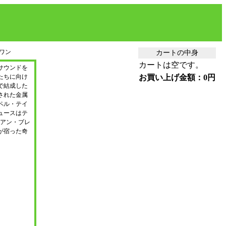
ワン
カートの中身
カートは空です。
サウンドを
たちに向け
お買い上げ金額：0円
で結成した
された金属
ペル・テイ
ュースはテ
イアン・ブレ
が宿った奇