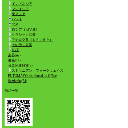
インドネシア
マレイシア
東アジア
ハワイ
北米
ロシア（旧ソ連）
クラシック音楽
アナログ盤（ＬＰ／ＥＰ）
その他／各国
DVD
楽器(42)
書籍(14)
音楽関連雑貨(8)
スミソニアン・フォークウェイズ
PUTUMAYO distributed by Office
Sambinha(54)
商品一覧