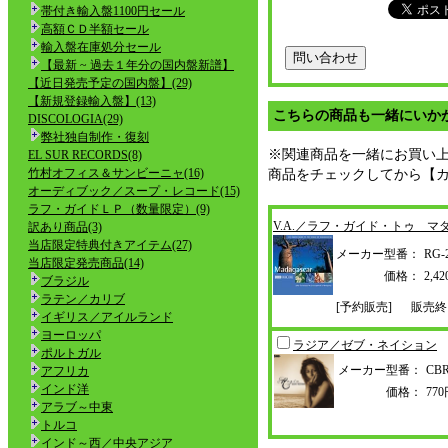
帯付き輸入盤1100円セール
高額ＣＤ半額セール
輸入盤在庫処分セール
【最新 ~ 過去１年分の国内盤新譜】
【近日発売予定の国内盤】(29)
【新規登録輸入盤】(13)
こちらの商品も一緒にいか
DISCOLOGIA(29)
弊社独自制作・復刻
※関連商品を一緒にお買い
EL SUR RECORDS(8)
竹村オフィス＆サンビーニャ(16)
商品をチェックしてから【
オーディブック／スープ・レコード(15)
ラフ・ガイドＬＰ（数量限定）(9)
V.A.／ラフ・ガイド・トゥ マ
訳あり商品(3)
当店限定特典付きアイテム(27)
メーカー型番：
RG-
当店限定発売商品(14)
価格：
2,
ブラジル
ラテン／カリブ
[予約販売]
販売終
イギリス／アイルランド
ヨーロッパ
ラジア／ゼブ・ネイション
ポルトガル
メーカー型番：
CBR
アフリカ
インド洋
価格：
77
アラブ～中東
トルコ
インド～西／中央アジア