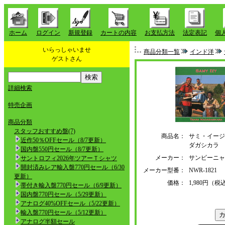
ホーム
ログイン
新規登録
カートの内容
お支払方法
法定表記
個
いらっしゃいませ
商品分類一覧
インド洋
ゲストさん
詳細検索
特売企画
商品分類
スタッフおすすめ盤(7)
商品名：
サミ・イージ
近作50％OFFセール（8/7更新）
ダガシカラ
国内盤550円セール（8/7更新）
メーカー：
サンビーニ
サントロフィ2026年ツアーＴシャツ
開封済みレア輸入盤770円セール（6/30
メーカー型番：
NWR-1821
更新）
価格：
1,980円（税
帯付き輸入盤770円セール（6/9更新）
国内盤770円セール（5/29更新）
アナログ40%OFFセール（5/22更新）
輸入盤770円セール（5/12更新）
アナログ半額セール