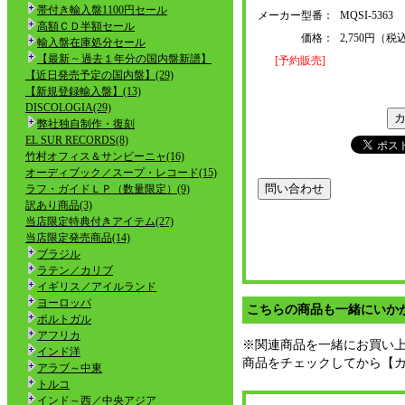
帯付き輸入盤1100円セール
メーカー型番：
MQSI-5363
高額ＣＤ半額セール
価格：
2,750円（税
輸入盤在庫処分セール
【最新 ~ 過去１年分の国内盤新譜】
[予約販売]
【近日発売予定の国内盤】(29)
【新規登録輸入盤】(13)
DISCOLOGIA(29)
弊社独自制作・復刻
EL SUR RECORDS(8)
竹村オフィス＆サンビーニャ(16)
オーディブック／スープ・レコード(15)
ラフ・ガイドＬＰ（数量限定）(9)
訳あり商品(3)
当店限定特典付きアイテム(27)
当店限定発売商品(14)
ブラジル
ラテン／カリブ
イギリス／アイルランド
ヨーロッパ
こちらの商品も一緒にいか
ポルトガル
アフリカ
※関連商品を一緒にお買い
インド洋
商品をチェックしてから【
アラブ～中東
トルコ
インド～西／中央アジア