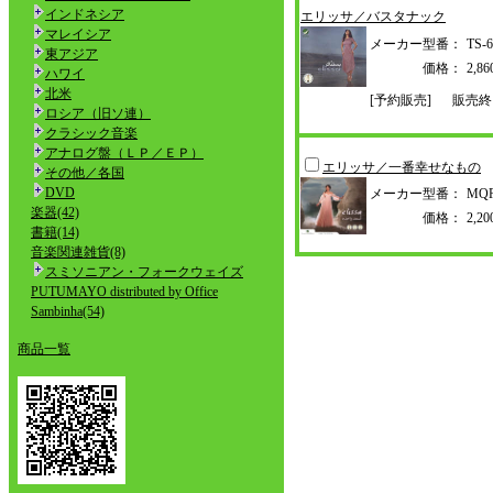
インドネシア
エリッサ／バスタナック
マレイシア
メーカー型番：
TS-6
東アジア
価格：
2,
ハワイ
北米
[予約販売]
販売終
ロシア（旧ソ連）
クラシック音楽
アナログ盤（ＬＰ／ＥＰ）
エリッサ／一番幸せなもの
その他／各国
DVD
メーカー型番：
MQR
楽器(42)
価格：
2,
書籍(14)
音楽関連雑貨(8)
スミソニアン・フォークウェイズ
PUTUMAYO distributed by Office
Sambinha(54)
商品一覧