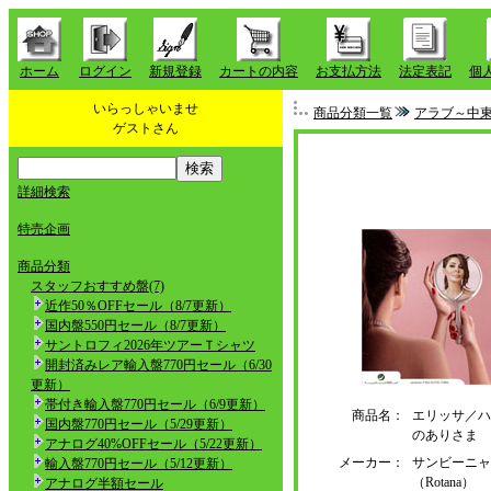
ホーム
ログイン
新規登録
カートの内容
お支払方法
法定表記
個
いらっしゃいませ
商品分類一覧
アラブ～中
ゲストさん
詳細検索
特売企画
商品分類
スタッフおすすめ盤(7)
近作50％OFFセール（8/7更新）
国内盤550円セール（8/7更新）
サントロフィ2026年ツアーＴシャツ
開封済みレア輸入盤770円セール（6/30
更新）
帯付き輸入盤770円セール（6/9更新）
商品名：
エリッサ／ハ
国内盤770円セール（5/29更新）
のありさま
アナログ40%OFFセール（5/22更新）
メーカー：
サンビーニャ
輸入盤770円セール（5/12更新）
（Rotana）
アナログ半額セール