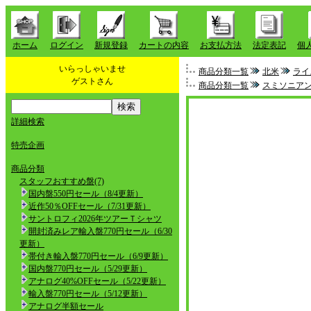
ホーム
ログイン
新規登録
カートの内容
お支払方法
法定表記
個
いらっしゃいませ
商品分類一覧
北米
ライ
ゲストさん
商品分類一覧
スミソニア
詳細検索
特売企画
商品分類
スタッフおすすめ盤(7)
国内盤550円セール（8/4更新）
近作50％OFFセール（7/31更新）
サントロフィ2026年ツアーＴシャツ
開封済みレア輸入盤770円セール（6/30
更新）
帯付き輸入盤770円セール（6/9更新）
国内盤770円セール（5/29更新）
アナログ40%OFFセール（5/22更新）
輸入盤770円セール（5/12更新）
アナログ半額セール