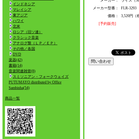
メーカー：
ライス（Smit
インドネシア
メーカー型番：
FLR-3293
マレイシア
東アジア
価格：
3,520円
ハワイ
[予約販売]
北米
ロシア（旧ソ連）
クラシック音楽
アナログ盤（ＬＰ／ＥＰ）
その他／各国
DVD
楽器(42)
書籍(14)
音楽関連雑貨(8)
スミソニアン・フォークウェイズ
PUTUMAYO distributed by Office
Sambinha(54)
商品一覧