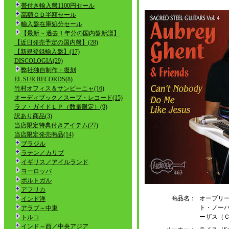
帯付き輸入盤1100円セール
高額ＣＤ半額セール
輸入盤在庫処分セール
【最新 ~ 過去１年分の国内盤新譜】
【近日発売予定の国内盤】(28)
【新規登録輸入盤】(17)
DISCOLOGIA(29)
弊社独自制作・復刻
EL SUR RECORDS(8)
竹村オフィス＆サンビーニャ(16)
オーディブック／スープ・レコード(15)
ラフ・ガイドＬＰ（数量限定）(9)
訳あり商品(3)
当店限定特典付きアイテム(27)
当店限定発売商品(14)
ブラジル
ラテン／カリブ
イギリス／アイルランド
ヨーロッパ
ポルトガル
アフリカ
商品名：
オーブリ
インド洋
ト・ノー
アラブ～中東
ーザス（
トルコ
インド～西／中央アジア