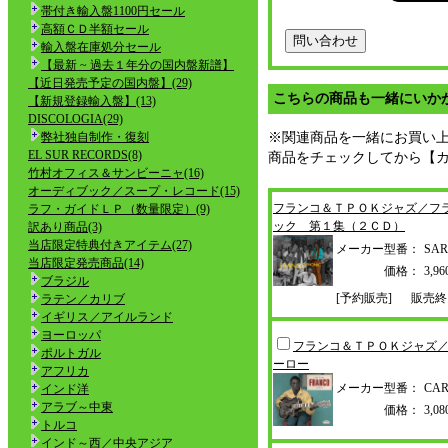
帯付き輸入盤1100円セール
高額ＣＤ半額セール
輸入盤在庫処分セール
【最新 ~ 過去１年分の国内盤新譜】
【近日発売予定の国内盤】(29)
こちらの商品も一緒にいか
【新規登録輸入盤】(13)
DISCOLOGIA(29)
弊社独自制作・復刻
※関連商品を一緒にお買い
EL SUR RECORDS(8)
商品をチェックしてから【
竹村オフィス＆サンビーニャ(16)
オーディブック／スープ・レコード(15)
フランコ＆ＴＰＯＫジャズ／フ
ラフ・ガイドＬＰ（数量限定）(9)
ック 第１集（２ＣＤ）
訳あり商品(3)
当店限定特典付きアイテム(27)
メーカー型番：
SAR
当店限定発売商品(14)
価格：
3,
ブラジル
[予約販売]
販売終
ラテン／カリブ
イギリス／アイルランド
ヨーロッパ
フランコ＆ＴＰＯＫジャズ
ポルトガル
ーロー
アフリカ
メーカー型番：
CAR
インド洋
アラブ～中東
価格：
3,
トルコ
インド～西／中央アジア