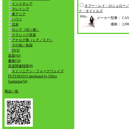
インドネシア
タブー・レイ・ロシュロー
マレイシア
ク・タイトルズ
東アジア
メーカー型番：
CAS
ハワイ
価格：
2,
北米
ロシア（旧ソ連）
クラシック音楽
アナログ盤（ＬＰ／ＥＰ）
その他／各国
DVD
楽器(42)
書籍(14)
音楽関連雑貨(8)
スミソニアン・フォークウェイズ
PUTUMAYO distributed by Office
Sambinha(54)
商品一覧