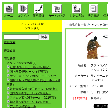
ホーム
ログイン
新規登録
カートの内容
お支払方法
法定表記
個
いらっしゃいませ
商品分類一覧
アフリカ
ゲストさん
詳細検索
特売企画
商品分類
スタッフおすすめ盤(7)
商品名：
フランコ／ク
近作50％OFFセール（8/7更新）
トルズ（２Ｃ
国内盤550円セール（8/7更新）
メーカー：
サンビーニャ
サントロフィ2026年ツアーＴシャツ
（Cantos）
開封済みレア輸入盤770円セール（6/30
更新）
メーカー型番：
CASI-140
帯付き輸入盤770円セール（6/9更新）
価格：
2,310円（税
国内盤770円セール（5/29更新）
アナログ40%OFFセール（5/22更新）
[予約販売]
販売終了
輸入盤770円セール（5/12更新）
アナログ半額セール